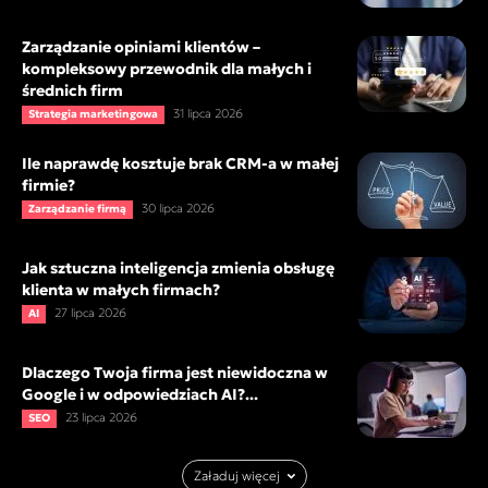
Zarządzanie opiniami klientów –
kompleksowy przewodnik dla małych i
średnich firm
31 lipca 2026
Strategia marketingowa
Ile naprawdę kosztuje brak CRM-a w małej
firmie?
30 lipca 2026
Zarządzanie firmą
Jak sztuczna inteligencja zmienia obsługę
klienta w małych firmach?
27 lipca 2026
AI
Dlaczego Twoja firma jest niewidoczna w
Google i w odpowiedziach AI?...
23 lipca 2026
SEO
Załaduj więcej