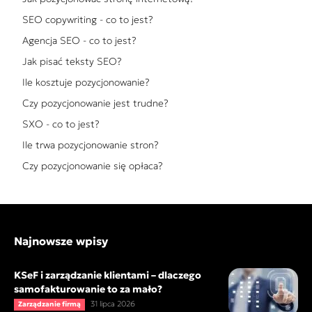
SEO copywriting - co to jest?
Agencja SEO - co to jest?
Jak pisać teksty SEO?
Ile kosztuje pozycjonowanie?
Czy pozycjonowanie jest trudne?
SXO - co to jest?
Ile trwa pozycjonowanie stron?
Czy pozycjonowanie się opłaca?
Najnowsze wpisy
KSeF i zarządzanie klientami – dlaczego
samofakturowanie to za mało?
31 lipca 2026
Zarządzanie firmą