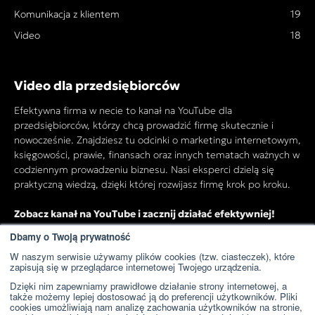
Komunikacja z klientem
19
Video
18
Video dla przedsiębiorców
Efektywna firma w necie to kanał na YouTube dla
przedsiębiorców, którzy chcą prowadzić firmę skutecznie i
nowocześnie. Znajdziesz tu odcinki o marketingu internetowym,
księgowości, prawie, finansach oraz innych tematach ważnych w
codziennym prowadzeniu biznesu. Nasi eksperci dzielą się
praktyczną wiedzą, dzięki której rozwijasz firmę krok po kroku.
Zobacz kanał na YouTube i zacznij działać efektywniej!
Dbamy o Twoją prywatność
W naszym serwisie używamy plików cookies (tzw. ciasteczek), które
Przejdź do kanału YouTube
zapisują się w przeglądarce internetowej Twojego urządzenia.
Dzięki nim zapewniamy prawidłowe działanie strony internetowej, a
także możemy lepiej dostosować ją do preferencji użytkowników. Pliki
cookies umożliwiają nam analizę zachowania użytkowników na stronie,