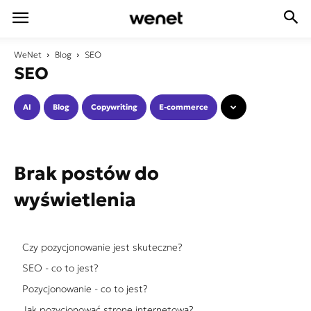
WeNet
Blog
SEO
SEO
AI
Blog
Copywriting
E-commerce
Brak postów do
wyświetlenia
Czy pozycjonowanie jest skuteczne?
SEO - co to jest?
Pozycjonowanie - co to jest?
Jak pozycjonować stronę internetową?