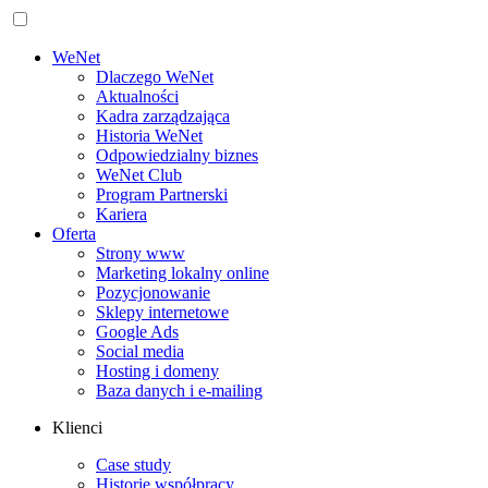
WeNet
Dlaczego WeNet
Aktualności
Kadra zarządzająca
Historia WeNet
Odpowiedzialny biznes
WeNet Club
Program Partnerski
Kariera
Oferta
Strony www
Marketing lokalny online
Pozycjonowanie
Sklepy internetowe
Google Ads
Social media
Hosting i domeny
Baza danych i e‑mailing
Klienci
Case study
Historie współpracy