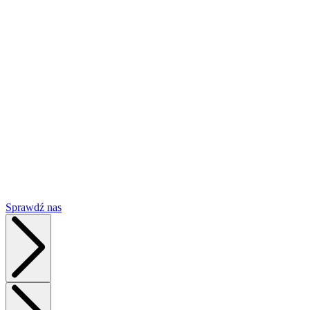
D
R
A
Sprawdź nas