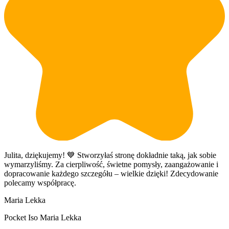
Julita, dziękujemy! 💙 Stworzyłaś stronę dokładnie taką, jak sobie
Z
wymarzyliśmy. Za cierpliwość, świetne pomysły, zaangażowanie i
k
dopracowanie każdego szczegółu – wielkie dzięki! Zdecydowanie
i
polecamy współpracę.
d
d
Maria Lekka
n
k
Pocket Iso Maria Lekka
i
p