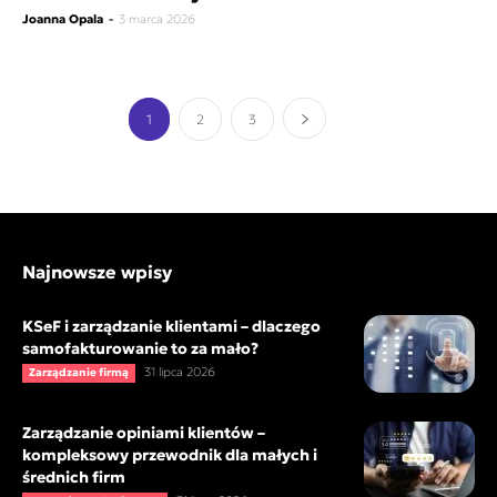
Joanna Opala
-
3 marca 2026
1
2
3
Najnowsze wpisy
KSeF i zarządzanie klientami – dlaczego
samofakturowanie to za mało?
31 lipca 2026
Zarządzanie firmą
Zarządzanie opiniami klientów –
kompleksowy przewodnik dla małych i
średnich firm