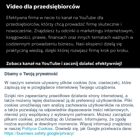
Video dla przedsiębiorców
Efektywna firma w necie to kanał na YouTube dla
przedsiębiorców, którzy chcą prowadzić firmę skutecznie i
nowocześnie. Znajdziesz tu odcinki o marketingu internetowym,
księgowości, prawie, finansach oraz innych tematach ważnych w
codziennym prowadzeniu biznesu. Nasi eksperci dzielą się
praktyczną wiedzą, dzięki której rozwijasz firmę krok po kroku.
Zobacz kanał na YouTube i zacznij działać efektywniej!
Dbamy o Twoją prywatność
W naszym serwisie używamy plików cookies (tzw. ciasteczek), które
Przejdź do kanału YouTube
zapisują się w przeglądarce internetowej Twojego urządzenia.
Dzięki nim zapewniamy prawidłowe działanie strony internetowej, a
także możemy lepiej dostosować ją do preferencji użytkowników. Pliki
cookies umożliwiają nam analizę zachowania użytkowników na stronie,
a także pozwalają na odpowiednie dopasowanie treści reklamowych,
również przy współpracy z wybranymi partnerami. Możesz zarządzać
plikami cookies, przechodząc do Ustawień. Informujemy, że zgodę
można wycofać w dowolnym momencie. Więcej informacji znajdziesz
w naszej
Polityce Cookies
. Dowiedz się, jak Google przetwarza dane:
https://business.safety.google/privacy/