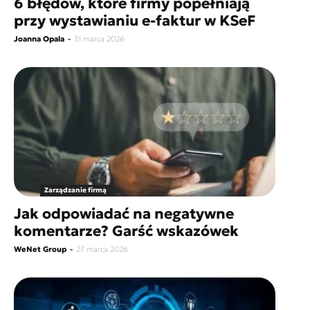
6 błędów, które firmy popełniają
przy wystawianiu e-faktur w KSeF
Joanna Opala
-
31 marca 2026
Zarządzanie firmą
Jak odpowiadać na negatywne
komentarze? Garść wskazówek
WeNet Group
-
27 marca 2026