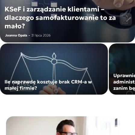
KSeF i zarządzanie klientami –
dlaczego samofakturowanie to za
mało?
Joanna Opala
-
31 lipca 2026
Uprawni
Ile naprawdę kosztuje brak CRM-a w
administ
małej firmie?
zanim bę