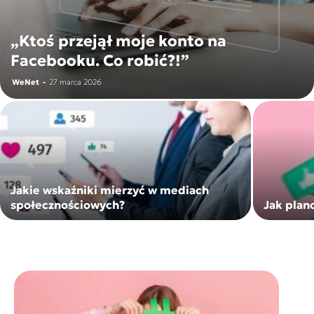
„Ktoś przejął moje konto na
Facebooku. Co robić?!”
WeNet
-
27 marca 2026
Jakie wskaźniki mierzyć w mediach
społecznościowych?
Jak plan