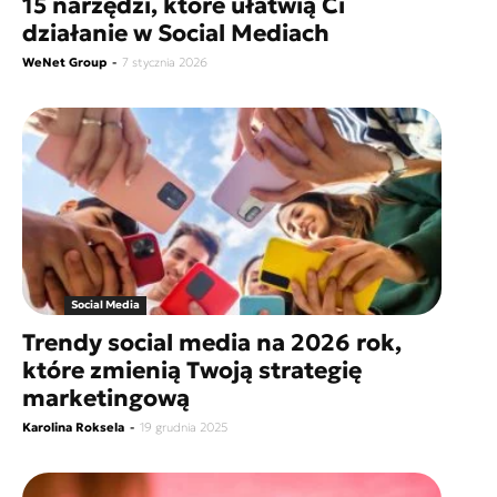
15 narzędzi, które ułatwią Ci
działanie w Social Mediach
WeNet Group
-
7 stycznia 2026
Social Media
Trendy social media na 2026 rok,
które zmienią Twoją strategię
marketingową
Karolina Roksela
-
19 grudnia 2025