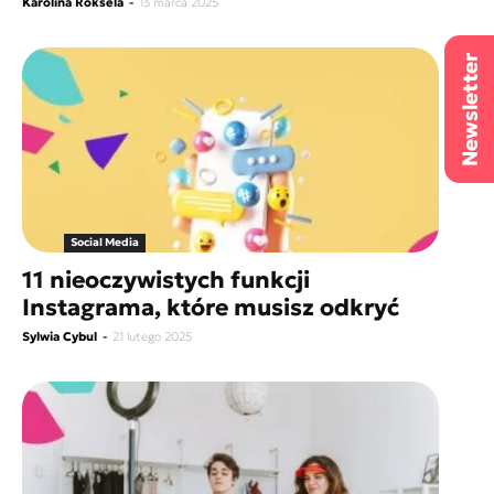
Karolina Roksela
-
13 marca 2025
Social Media
11 nieoczywistych funkcji
Instagrama, które musisz odkryć
Sylwia Cybul
-
21 lutego 2025