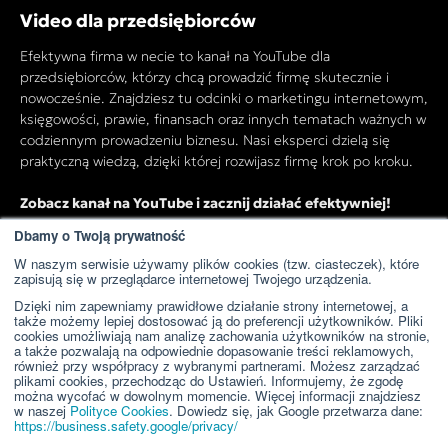
Video dla przedsiębiorców
Efektywna firma w necie to kanał na YouTube dla
przedsiębiorców, którzy chcą prowadzić firmę skutecznie i
nowocześnie. Znajdziesz tu odcinki o marketingu internetowym,
księgowości, prawie, finansach oraz innych tematach ważnych w
codziennym prowadzeniu biznesu. Nasi eksperci dzielą się
praktyczną wiedzą, dzięki której rozwijasz firmę krok po kroku.
Zobacz kanał na YouTube i zacznij działać efektywniej!
Dbamy o Twoją prywatność
W naszym serwisie używamy plików cookies (tzw. ciasteczek), które
Przejdź do kanału YouTube
zapisują się w przeglądarce internetowej Twojego urządzenia.
Dzięki nim zapewniamy prawidłowe działanie strony internetowej, a
także możemy lepiej dostosować ją do preferencji użytkowników. Pliki
cookies umożliwiają nam analizę zachowania użytkowników na stronie,
a także pozwalają na odpowiednie dopasowanie treści reklamowych,
również przy współpracy z wybranymi partnerami. Możesz zarządzać
plikami cookies, przechodząc do Ustawień. Informujemy, że zgodę
można wycofać w dowolnym momencie. Więcej informacji znajdziesz
w naszej
Polityce Cookies
. Dowiedz się, jak Google przetwarza dane:
https://business.safety.google/privacy/