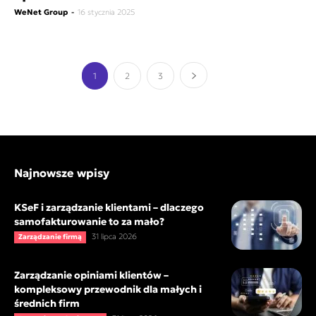
WeNet Group
-
16 stycznia 2025
1
2
3
Najnowsze wpisy
KSeF i zarządzanie klientami – dlaczego
samofakturowanie to za mało?
31 lipca 2026
Zarządzanie firmą
Zarządzanie opiniami klientów –
kompleksowy przewodnik dla małych i
średnich firm