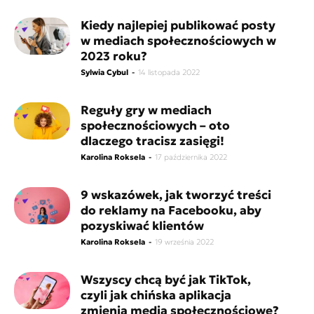
Kiedy najlepiej publikować posty
w mediach społecznościowych w
2023 roku?
Sylwia Cybul
-
14 listopada 2022
Reguły gry w mediach
społecznościowych – oto
dlaczego tracisz zasięgi!
Karolina Roksela
-
17 października 2022
9 wskazówek, jak tworzyć treści
do reklamy na Facebooku, aby
pozyskiwać klientów
Karolina Roksela
-
19 września 2022
Wszyscy chcą być jak TikTok,
czyli jak chińska aplikacja
zmienia media społecznościowe?