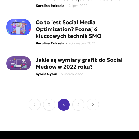
Karolina Roksela
-
4 lipca 2022
Co to jest Social Media
Optimization? Poznaj 6
kluczowych technik SMO
Karolina Roksela
-
20 kwietnia 2022
Jakie są wymiary grafik do Social
Mediów w 2022 roku?
Sylwia Cybul
-
9 marca 2022
3
4
5