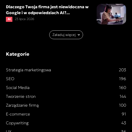
Dlaczego Twoja firma jest niewidoczna w
Google i w odpowiedziach AI?...
23 lipca 2026
AI
Załaduj więcej
Kategorie
Strategia marketingowa
203
SEO
196
Social Media
160
Tworzenie stron
144
Zarządzanie firmą
100
E-commerce
91
Copywriting
43
UX
36