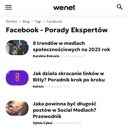
WeNet
Blog
Tagi
Facebook
Facebook - Porady Ekspertów
8 trendów w mediach
społecznościowych na 2023 rok
Karolina Roksela
-
4 stycznia 2023
Jak działa skracanie linków w
Bitly? Poradnik krok po kroku
Łukasz
-
14 grudnia 2022
Jaka powinna być długość
postów w Social Mediach?
Przewodnik
Sylwia Cybul
-
16 listopada 2022