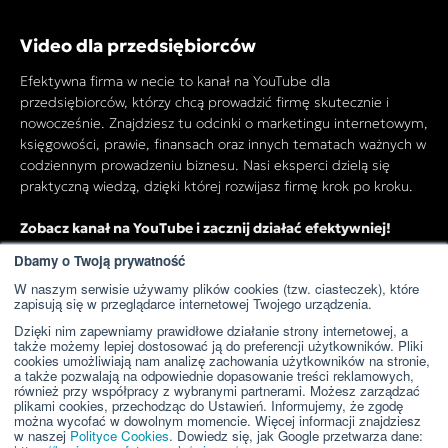
Video dla przedsiębiorców
Efektywna firma w necie to kanał na YouTube dla
przedsiębiorców, którzy chcą prowadzić firmę skutecznie i
nowocześnie. Znajdziesz tu odcinki o marketingu internetowym,
księgowości, prawie, finansach oraz innych tematach ważnych w
codziennym prowadzeniu biznesu. Nasi eksperci dzielą się
praktyczną wiedzą, dzięki której rozwijasz firmę krok po kroku.
Zobacz kanał na YouTube i zacznij działać efektywniej!
Dbamy o Twoją prywatność
W naszym serwisie używamy plików cookies (tzw. ciasteczek), które
Przejdź do kanału YouTube
zapisują się w przeglądarce internetowej Twojego urządzenia.
Dzięki nim zapewniamy prawidłowe działanie strony internetowej, a
także możemy lepiej dostosować ją do preferencji użytkowników. Pliki
cookies umożliwiają nam analizę zachowania użytkowników na stronie,
a także pozwalają na odpowiednie dopasowanie treści reklamowych,
również przy współpracy z wybranymi partnerami. Możesz zarządzać
plikami cookies, przechodząc do Ustawień. Informujemy, że zgodę
można wycofać w dowolnym momencie. Więcej informacji znajdziesz
w naszej
Polityce Cookies
. Dowiedz się, jak Google przetwarza dane: