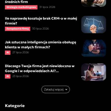
średnich firm
31 lipca 2026
Strategia marketingowa
Ile naprawdę kosztuje brak CRM-a w małej
firmie?
30 lipca 2026
Zarządzanie firmą
Jak sztuczna inteligencja zmienia obsługę
klienta w małych firmach?
27 lipca 2026
AI
Dlaczego Twoja firma jest niewidoczna w
Google i w odpowiedziach AI?...
23 lipca 2026
AI
Załaduj więcej
Kategorie