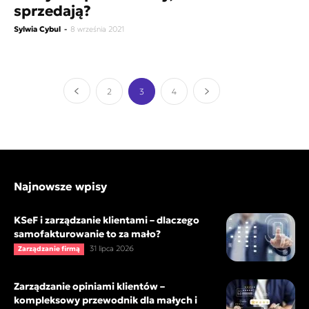
sprzedają?
Sylwia Cybul
-
8 września 2021
2
3
4
Najnowsze wpisy
KSeF i zarządzanie klientami – dlaczego
samofakturowanie to za mało?
31 lipca 2026
Zarządzanie firmą
Zarządzanie opiniami klientów –
kompleksowy przewodnik dla małych i