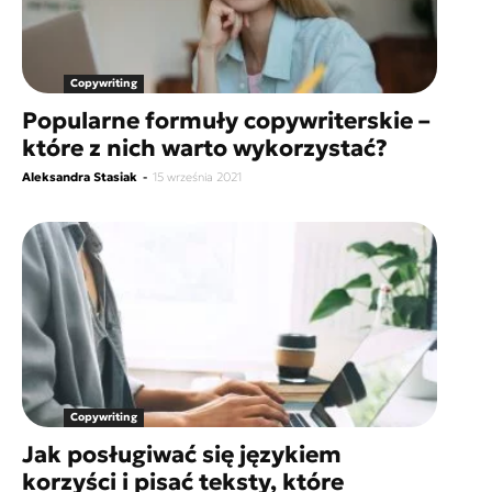
Copywriting
Popularne formuły copywriterskie –
które z nich warto wykorzystać?
Aleksandra Stasiak
-
15 września 2021
Copywriting
Jak posługiwać się językiem
korzyści i pisać teksty, które