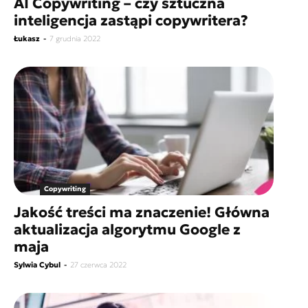
AI Copywriting – czy sztuczna
inteligencja zastąpi copywritera?
Łukasz
-
7 grudnia 2022
Copywriting
Jakość treści ma znaczenie! Główna
aktualizacja algorytmu Google z
maja
Sylwia Cybul
-
27 czerwca 2022