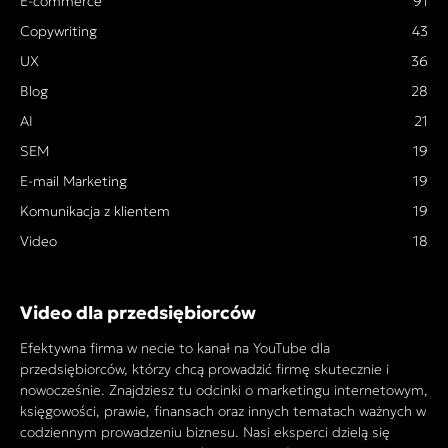
E-commerce
91
Copywriting
43
UX
36
Blog
28
AI
21
SEM
19
E-mail Marketing
19
Komunikacja z klientem
19
Video
18
Video dla przedsiębiorców
Efektywna firma w necie to kanał na YouTube dla
przedsiębiorców, którzy chcą prowadzić firmę skutecznie i
nowocześnie. Znajdziesz tu odcinki o marketingu internetowym,
księgowości, prawie, finansach oraz innych tematach ważnych w
codziennym prowadzeniu biznesu. Nasi eksperci dzielą się