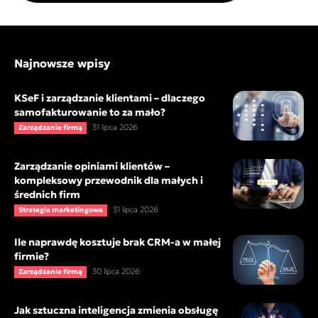
Najnowsze wpisy
KSeF i zarządzanie klientami – dlaczego
samofakturowanie to za mało?
31 lipca 2026
Zarządzanie firmą
Zarządzanie opiniami klientów –
kompleksowy przewodnik dla małych i
średnich firm
31 lipca 2026
Strategia marketingowa
Ile naprawdę kosztuje brak CRM-a w małej
firmie?
30 lipca 2026
Zarządzanie firmą
Jak sztuczna inteligencja zmienia obsługę