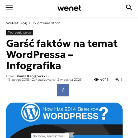
WeNet
Blog
Tworzenie stron
Tworzenie stron
Garść faktów na temat
WordPressa –
Infografika
Przez
Kamil Kanigowski
-
13 lutego 2015
- Zaktualizowano: 5 września 2023
4048
3