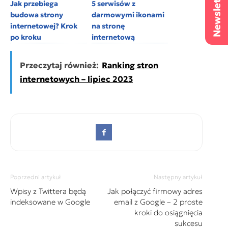
Jak przebiega
5 serwisów z
budowa strony
darmowymi ikonami
internetowej? Krok
na stronę
po kroku
internetową
Przeczytaj również:
Ranking stron
internetowych – lipiec 2023
Poprzedni artykuł
Następny artykuł
Wpisy z Twittera będą
Jak połączyć firmowy adres
indeksowane w Google
email z Google – 2 proste
kroki do osiągnięcia
sukcesu