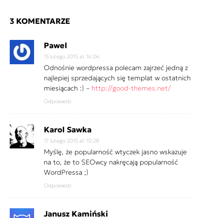
3 KOMENTARZE
Pawel
15 lutego 2015 at 14:04
Odnośnie wordpressa polecam zajrzeć jedną z
najlepiej sprzedających się templat w ostatnich
miesiącach :) –
http://good-themes.net/
Odpowiedz
Karol Sawka
17 lutego 2015 at 10:28
Myślę, że popularność wtyczek jasno wskazuje
na to, że to SEOwcy nakręcają popularność
WordPressa ;)
Odpowiedz
Janusz Kamiński