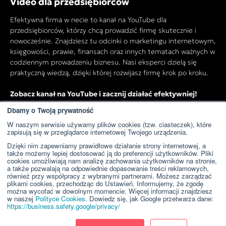
Video dla przedsiębiorców
Efektywna firma w necie to kanał na YouTube dla
przedsiębiorców, którzy chcą prowadzić firmę skutecznie i
nowocześnie. Znajdziesz tu odcinki o marketingu internetowym,
księgowości, prawie, finansach oraz innych tematach ważnych w
codziennym prowadzeniu biznesu. Nasi eksperci dzielą się
praktyczną wiedzą, dzięki której rozwijasz firmę krok po kroku.
Zobacz kanał na YouTube i zacznij działać efektywniej!
Dbamy o Twoją prywatność
W naszym serwisie używamy plików cookies (tzw. ciasteczek), które
Przejdź do kanału YouTube
zapisują się w przeglądarce internetowej Twojego urządzenia.
Dzięki nim zapewniamy prawidłowe działanie strony internetowej, a
także możemy lepiej dostosować ją do preferencji użytkowników. Pliki
cookies umożliwiają nam analizę zachowania użytkowników na stronie,
a także pozwalają na odpowiednie dopasowanie treści reklamowych,
również przy współpracy z wybranymi partnerami. Możesz zarządzać
plikami cookies, przechodząc do Ustawień. Informujemy, że zgodę
można wycofać w dowolnym momencie. Więcej informacji znajdziesz
w naszej
Polityce Cookies
. Dowiedz się, jak Google przetwarza dane:
https://business.safety.google/privacy/