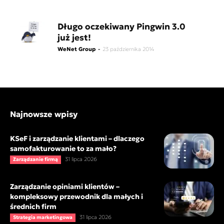
Długo oczekiwany Pingwin 3.0
już jest!
WeNet Group
-
23 października 2014
Najnowsze wpisy
KSeF i zarządzanie klientami – dlaczego
samofakturowanie to za mało?
31 lipca 2026
Zarządzanie firmą
Zarządzanie opiniami klientów –
kompleksowy przewodnik dla małych i
średnich firm
31 lipca 2026
Strategia marketingowa