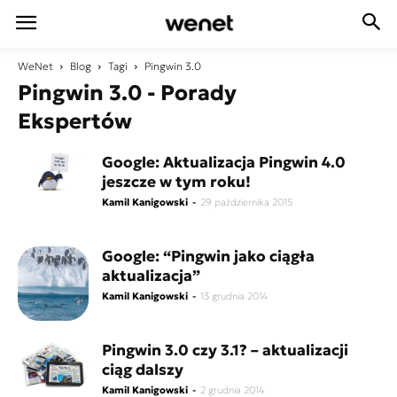
WeNet
Blog
Tagi
Pingwin 3.0
Pingwin 3.0 - Porady
Ekspertów
Google: Aktualizacja Pingwin 4.0
jeszcze w tym roku!
Kamil Kanigowski
-
29 października 2015
Google: “Pingwin jako ciągła
aktualizacja”
Kamil Kanigowski
-
13 grudnia 2014
Pingwin 3.0 czy 3.1? – aktualizacji
ciąg dalszy
Kamil Kanigowski
-
2 grudnia 2014