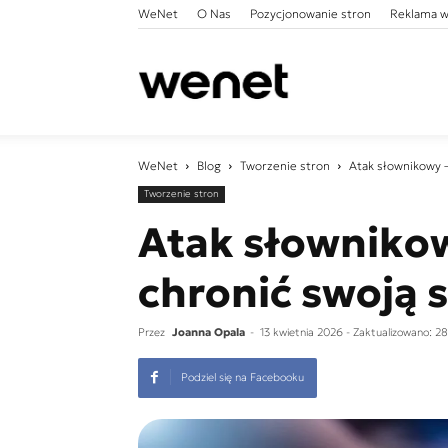
WeNet
O Nas
Pozycjonowanie stron
Reklama w
WeNet
WeNet
Blog
Tworzenie stron
Atak słownikowy – 
Tworzenie stron
Atak słownikowy
chronić swoją 
Przez
Joanna Opala
-
13 kwietnia 2026
- Zaktualizowano: 2
Podziel się na Facebooku