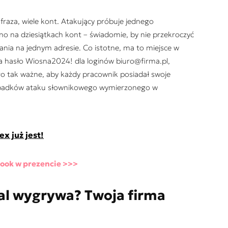
a fraza, wiele kont. Atakujący próbuje jednego
no na dziesiątkach kont – świadomie, by nie przekroczyć
ia na jednym adresie. Co istotne, ma to miejsce w
za hasło Wiosna2024! dla loginów biuro@firma.pl,
ego tak ważne, aby każdy pracownik posiadał swoje
rzypadków ataku słownikowego wymierzonego w
ex już jest!
book w prezencie >>>
al wygrywa? Twoja firma