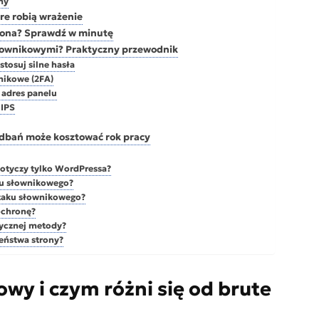
ny
óre robią wrażenie
ażona? Sprawdź w minutę
 słownikowymi? Praktyczny przewodnik
stosuj silne hasła
nikowe (2FA)
 adres panelu
 IPS
edbań może kosztować rok pracy
dotyczy tylko WordPressa?
ku słownikowego?
ataku słownikowego?
ochronę?
sycznej metody?
eństwa strony?
owy i czym różni się od brute