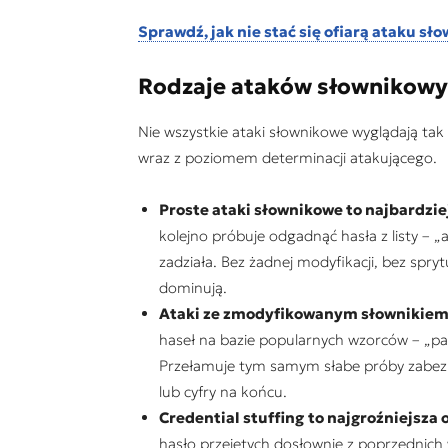
Sprawdź, jak nie stać się ofiarą ataku s
Rodzaje ataków słownikowyc
Nie wszystkie ataki słownikowe wyglądają tak
wraz z poziomem determinacji atakującego.
Proste ataki słownikowe to najbardzie
kolejno próbuje odgadnąć hasła z listy – „
zadziała. Bez żadnej modyfikacji, bez spry
dominują.
Ataki ze zmodyfikowanym słownikie
haseł na bazie popularnych wzorców – „pa
Przełamuje tym samym słabe próby zabezpi
lub cyfry na końcu.
Credential stuffing
to najgroźniejsza
hasło przejętych dosłownie z poprzednich w