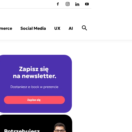
merce
Social Media
UX
AI