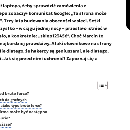
ył laptopa, żeby sprawdzić zamówienia z
lepu zobaczył komunikat Google:
„Ta strona może
”
. Trzy lata budowania obecności w sieci. Setki
zystko – w ciągu jednej nocy – przestało istnieć w
asło, a konkretnie: „sklep123456″. Choć Marcin to
 najbardziej prawdziwy. Ataki słownikowe na strony
Nie dlatego, że hakerzy są geniuszami, ale dlatego,
 Jak się przed nimi uchronić? Zapoznaj się z
 od brute force?
ch do groźnych
 ataku typu brute force?
firma może być następna
nucie?
wyższe?