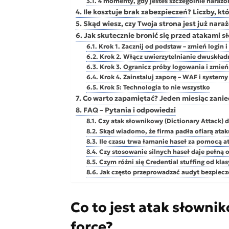
4 momenty, gdy jesteś szczególnie narażo
Ile kosztuje brak zabezpieczeń? Liczby, kt
Skąd wiesz, czy Twoja strona jest już nar
Jak skutecznie bronić się przed atakami
Krok 1. Zacznij od podstaw – zmień login i 
Krok 2. Włącz uwierzytelnianie dwuskład
Krok 3. Ogranicz próby logowania i zmień
Krok 4. Zainstaluj zaporę – WAF i systemy
Krok 5: Technologia to nie wszystko
Co warto zapamiętać? Jeden miesiąc zani
FAQ – Pytania i odpowiedzi
Czy atak słownikowy (Dictionary Attack) 
Skąd wiadomo, że firma padła ofiarą ata
Ile czasu trwa łamanie haseł za pomocą 
Czy stosowanie silnych haseł daje pełną 
Czym różni się Credential stuffing od kla
Jak często przeprowadzać audyt bezpiecz
Co to jest atak słownik
force?