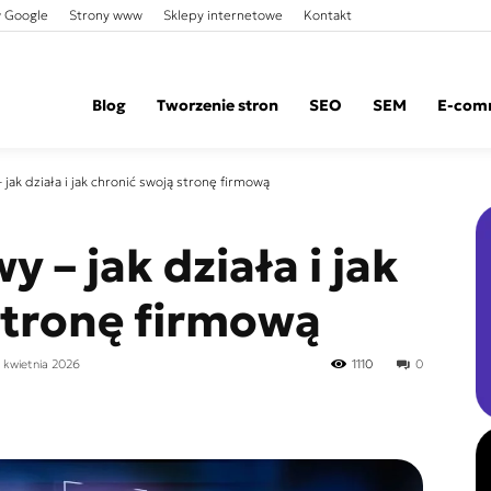
 Google
Strony www
Sklepy internetowe
Kontakt
Blog
Tworzenie stron
SEO
SEM
E-com
jak działa i jak chronić swoją stronę firmową
 – jak działa i jak
stronę firmową
8 kwietnia 2026
1110
0