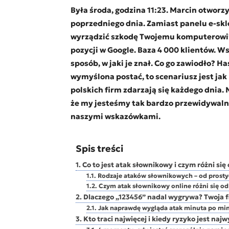
Była środa, godzina 11:23. Marcin otworz
poprzedniego dnia. Zamiast panelu e-sk
wyrządzić szkodę Twojemu komputerowi
pozycji w Google. Baza 4 000 klientów. Ws
sposób, w jaki je znał. Co go zawiodło? H
wymyślona postać, to scenariusz jest jak
polskich firm zdarzają się każdego dnia. 
że my jesteśmy tak bardzo przewidywalni.
naszymi wskazówkami.
Spis treści
Co to jest atak słownikowy i czym różni się
Rodzaje ataków słownikowych – od prosty
Czym atak słownikowy online różni się od
Dlaczego „123456” nadal wygrywa? Twoja 
Jak naprawdę wygląda atak minuta po mi
Kto traci najwięcej i kiedy ryzyko jest naj