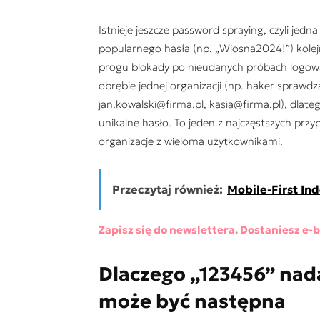
Istnieje jeszcze password spraying, czyli jedn
popularnego hasła (np. „Wiosna2024!”) kolej
progu blokady po nieudanych próbach logowan
obrębie jednej organizacji (np. haker sprawd
jan.kowalski@firma.pl, kasia@firma.pl), dlat
unikalne hasło. To jeden z najczęstszych p
organizacje z wieloma użytkownikami.
Przeczytaj również:
Mobile-First Ind
Zapisz się do newslettera. Dostaniesz e-
Dlaczego „123456” nad
może być następna