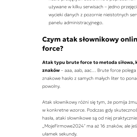
używane w kilku serwisach – jedno przejęc
wycieki danych z pozornie nieistotnych 
panelu administracyjnego.
Czym atak słownikowy online
force?
Atak typu brute force
to metoda siłowa, 
znaków
– aaa, aab, aac… Brute force polega 
znakowe hasło z samych małych liter to ponad
powolny.
Atak słownikowy różni się tym, że pomija żmu
w konkretne wzorce. Podczas gdy skuteczność
hasła, ataki słownikowe są od niej praktycznie
„MojeFirmowe2024″ ma aż 16 znaków, ale jeśli
ułamek sekundy.