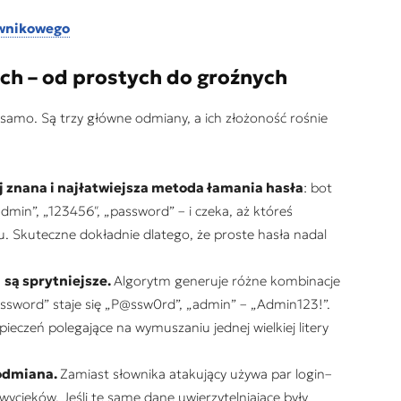
łownikowego
h – od prostych do groźnych
 samo. Są trzy główne odmiany, a ich złożoność rośnie
j znana i najłatwiejsza metoda łamania hasła
: bot
admin”, „123456″, „password” – i czeka, aż któreś
tu. Skuteczne dokładnie dlatego, że proste hasła nadal
m
są sprytniejsze.
Algorytm generuje różne kombinacje
ssword” staje się „P@ssw0rd”, „admin” – „Admin123!”.
eczeń polegające na wymuszaniu jednej wielkiej litery
 odmiana.
Zamiast słownika atakujący używa par login–
ycieków. Jeśli te same dane uwierzytelniające były