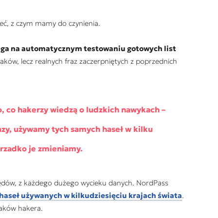
eć, z czym mamy do czynienia.
lega na automatycznym testowaniu gotowych list
aków, lecz realnych fraz zaczerpniętych z poprzednich
, co hakerzy wiedzą o ludzkich nawykach –
zy, używamy tych samych haseł w kilku
 rzadko je zmieniamy.
 błędów, z każdego dużego wycieku danych. NordPass
haseł używanych w kilkudziesięciu krajach świata
.
taków hakera.