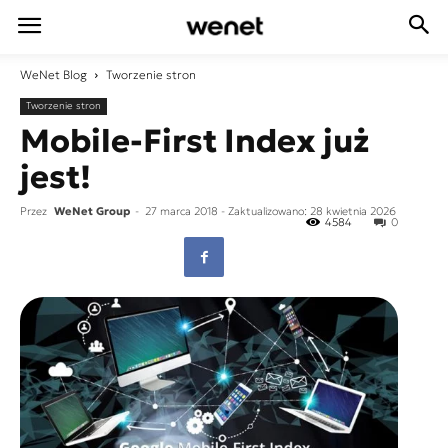
WeNet
Blog
Tworzenie stron
Tworzenie stron
Mobile-First Index już
jest!
Przez
WeNet Group
-
27 marca 2018
- Zaktualizowano: 28 kwietnia 2026
4584
0