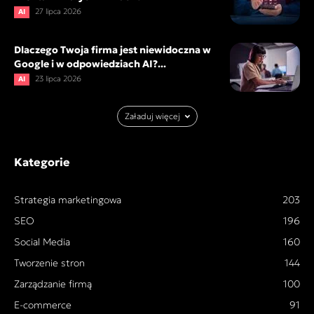
27 lipca 2026
AI
Dlaczego Twoja firma jest niewidoczna w
Google i w odpowiedziach AI?...
23 lipca 2026
AI
Załaduj więcej
Kategorie
Strategia marketingowa
203
SEO
196
Social Media
160
Tworzenie stron
144
Zarządzanie firmą
100
E-commerce
91