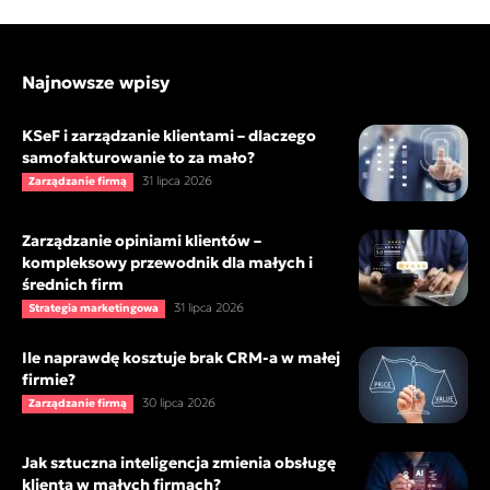
Najnowsze wpisy
KSeF i zarządzanie klientami – dlaczego
samofakturowanie to za mało?
31 lipca 2026
Zarządzanie firmą
Zarządzanie opiniami klientów –
kompleksowy przewodnik dla małych i
średnich firm
31 lipca 2026
Strategia marketingowa
Ile naprawdę kosztuje brak CRM-a w małej
firmie?
30 lipca 2026
Zarządzanie firmą
Jak sztuczna inteligencja zmienia obsługę
klienta w małych firmach?