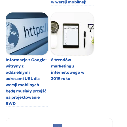
w wersji mobilnej!
Informacja z Google:
8 trendów
witryny z
marketingu
oddzielnymi
internetowego w
adresami URL dla
2019 roku
wersji mobilnych
będą musiały przejść
na projektowanie
RWD