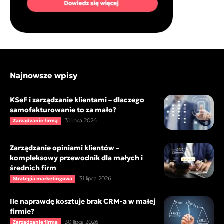
Najnowsze wpisy
KSeF i zarządzanie klientami – dlaczego
samofakturowanie to za mało?
31 lipca 2026
Zarządzanie firmą
Zarządzanie opiniami klientów –
kompleksowy przewodnik dla małych i
średnich firm
31 lipca 2026
Strategia marketingowa
Ile naprawdę kosztuje brak CRM-a w małej
firmie?
30 lipca 2026
Zarządzanie firmą