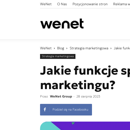
WeNet
O Nas
Pozycjonowanie stron
Reklama w
WeNet
WeNet
Blog
Strategia marketingowa
Jakie fun
Strategia marketingowa
Jakie funkcje s
marketingu?
Przez
WeNet Group
-
28 sierpnia 2023
Podziel się na Facebooku