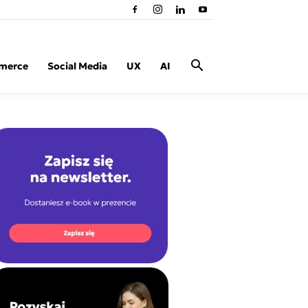
merce
Social Media
UX
AI