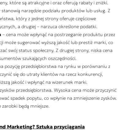
, które są atrakcyjne i oraz oferują rabaty i zniżki.
y stanowią narzędzie podziału produktów lub usług. Z
aństwa, który z jednej strony oferuje częściowe
cznych, a drugiej – narzuca określone podatki.
a
– cena może wpłynąć na postrzeganie produktu przez
i może sugerować wyższą jakość lub prestiż marki, co
ć swój status społeczny. Z drugiej strony, niska cena
sumentów szukających oszczędności.
a pozycję przedsiębiorstwa na rynku w porównaniu z
ynić się do utraty klientów na rzecz konkurencji,
ższą jakość i wpłynąć na wizerunek marki.
zysków przedsiębiorstwa. Wysoka cena może przyczynić
ować spadek popytu, co wpłynie na zmniejszenie zysków.
e zarobki będą mniejsze.
nd Marketing? Sztuka przyciągania