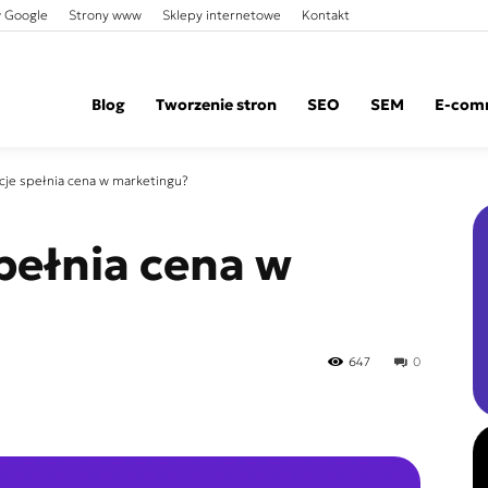
 Google
Strony www
Sklepy internetowe
Kontakt
Blog
Tworzenie stron
SEO
SEM
E-com
kcje spełnia cena w marketingu?
pełnia cena w
647
0