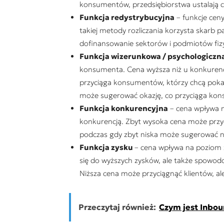
konsumentów, przedsiębiorstwa ustalają ceny
Funkcja redystrybucyjna
– funkcje cen
takiej metody rozliczania korzysta skarb p
dofinansowanie sektorów i podmiotów fizy
Funkcja wizerunkowa / psychologiczn
konsumenta. Cena wyższa niż u konkurencj
przyciąga konsumentów, którzy chcą pokaza
może sugerować okazję, co przyciąga kon
Funkcja konkurencyjna
– cena wpływa n
konkurencją. Zbyt wysoka cena może przycz
podczas gdy zbyt niska może sugerować ni
Funkcja zysku
– cena wpływa na poziom 
się do wyższych zysków, ale także spowod
Niższa cena może przyciągnąć klientów, al
Przeczytaj również:
Czym jest Inbou