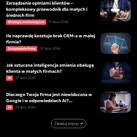
Zarządzanie opiniami klientów –
kompleksowy przewodnik dla małych i
średnich firm
31 lipca 2026
Strategia marketingowa
Ile naprawdę kosztuje brak CRM-a w małej
firmie?
30 lipca 2026
Zarządzanie firmą
Jak sztuczna inteligencja zmienia obsługę
klienta w małych firmach?
27 lipca 2026
AI
Dlaczego Twoja firma jest niewidoczna w
Google i w odpowiedziach AI?...
23 lipca 2026
AI
Załaduj więcej