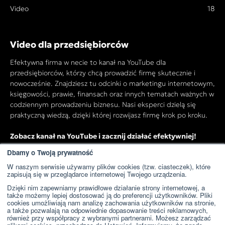
Video
18
Video dla przedsiębiorców
Efektywna firma w necie to kanał na YouTube dla
przedsiębiorców, którzy chcą prowadzić firmę skutecznie i
nowocześnie. Znajdziesz tu odcinki o marketingu internetowym,
księgowości, prawie, finansach oraz innych tematach ważnych w
codziennym prowadzeniu biznesu. Nasi eksperci dzielą się
praktyczną wiedzą, dzięki której rozwijasz firmę krok po kroku.
Zobacz kanał na YouTube i zacznij działać efektywniej!
Dbamy o Twoją prywatność
W naszym serwisie używamy plików cookies (tzw. ciasteczek), które
Przejdź do kanału YouTube
zapisują się w przeglądarce internetowej Twojego urządzenia.
Dzięki nim zapewniamy prawidłowe działanie strony internetowej, a
także możemy lepiej dostosować ją do preferencji użytkowników. Pliki
cookies umożliwiają nam analizę zachowania użytkowników na stronie,
a także pozwalają na odpowiednie dopasowanie treści reklamowych,
również przy współpracy z wybranymi partnerami. Możesz zarządzać