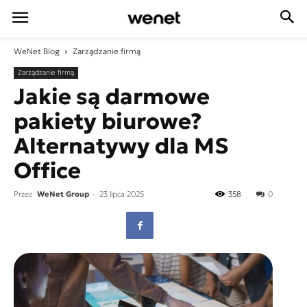
WeNet
Blog
Zarządzanie firmą
Zarządzanie firmą
Jakie są darmowe
pakiety biurowe?
Alternatywy dla MS
Office
Przez
WeNet Group
-
23 lipca 2025
358
0