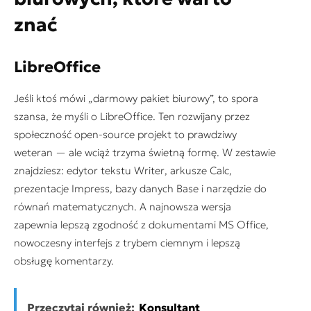
znać
LibreOffice
Jeśli ktoś mówi „darmowy pakiet biurowy”, to spora
szansa, że myśli o LibreOffice. Ten rozwijany przez
społeczność open-source projekt to prawdziwy
weteran — ale wciąż trzyma świetną formę. W zestawie
znajdziesz: edytor tekstu
Writer
, arkusze
Calc
,
prezentacje
Impress
, bazy danych
Base
i narzędzie do
równań matematycznych. A najnowsza wersja
zapewnia lepszą zgodność z dokumentami MS Office,
nowoczesny interfejs z trybem ciemnym i lepszą
obsługę komentarzy.
Przeczytaj również:
Konsultant