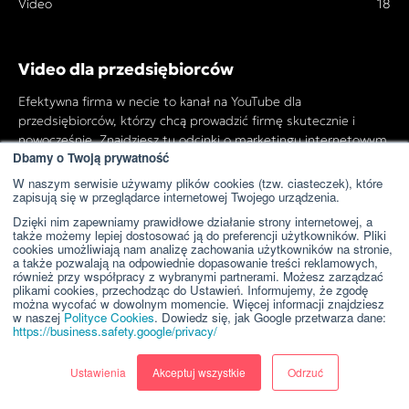
Video
18
Video dla przedsiębiorców
Efektywna firma w necie to kanał na YouTube dla
przedsiębiorców, którzy chcą prowadzić firmę skutecznie i
nowocześnie. Znajdziesz tu odcinki o marketingu internetowym,
Dbamy o Twoją prywatność
księgowości, prawie, finansach oraz innych tematach ważnych w
codziennym prowadzeniu biznesu. Nasi eksperci dzielą się
W naszym serwisie używamy plików cookies (tzw. ciasteczek), które
zapisują się w przeglądarce internetowej Twojego urządzenia.
praktyczną wiedzą, dzięki której rozwijasz firmę krok po kroku.
Dzięki nim zapewniamy prawidłowe działanie strony internetowej, a
także możemy lepiej dostosować ją do preferencji użytkowników. Pliki
Zobacz kanał na YouTube i zacznij działać efektywniej!
cookies umożliwiają nam analizę zachowania użytkowników na stronie,
a także pozwalają na odpowiednie dopasowanie treści reklamowych,
również przy współpracy z wybranymi partnerami. Możesz zarządzać
plikami cookies, przechodząc do Ustawień. Informujemy, że zgodę
Przejdź do kanału YouTube
można wycofać w dowolnym momencie. Więcej informacji znajdziesz
w naszej
Polityce Cookies
. Dowiedz się, jak Google przetwarza dane:
https://business.safety.google/privacy/
Ustawienia
Akceptuj wszystkie
Odrzuć