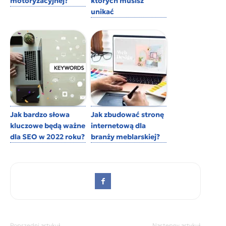
motoryzacyjnej?
których musisz
unikać
Jak bardzo słowa
Jak zbudować stronę
kluczowe będą ważne
internetową dla
dla SEO w 2022 roku?
branży meblarskiej?
Poprzedni artykuł
Następny artykuł