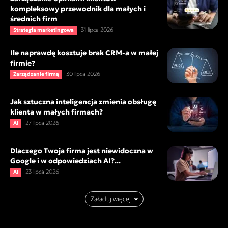
kompleksowy przewodnik dla małych i
średnich firm
31 lipca 2026
Strategia marketingowa
Ile naprawdę kosztuje brak CRM-a w małej
firmie?
30 lipca 2026
Zarządzanie firmą
Jak sztuczna inteligencja zmienia obsługę
klienta w małych firmach?
27 lipca 2026
AI
Dlaczego Twoja firma jest niewidoczna w
Google i w odpowiedziach AI?...
23 lipca 2026
AI
Załaduj więcej