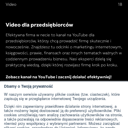
Video
18
Video dla przedsiębiorców
Efektywna firma w necie to kanał na YouTube dla
przedsiębiorców, którzy chcą prowadzić firmę skutecznie i
nowocześnie. Znajdziesz tu odcinki o marketingu internetowym,
księgowości, prawie, finansach oraz innych tematach ważnych w
codziennym prowadzeniu biznesu. Nasi eksperci dzielą się
praktyczną wiedzą, dzięki której rozwijasz firmę krok po kroku.
Zobacz kanał na YouTube i zacznij działać efektywniej!
Dbamy o Twoją prywatność
W naszym serwisie używamy plików cookies (tzw. ciasteczek), które
Przejdź do kanału YouTube
zapisują się w przeglądarce internetowej Twojego urządzenia.
Dzięki nim zapewniamy prawidłowe działanie strony internetowej, a
także możemy lepiej dostosować ją do preferencji użytkowników. Pliki
cookies umożliwiają nam analizę zachowania użytkowników na stronie,
a także pozwalają na odpowiednie dopasowanie treści reklamowych,
również przy współpracy z wybranymi partnerami. Możesz zarządzać
plikami cookies, przechodząc do Ustawień. Informujemy, że zgodę