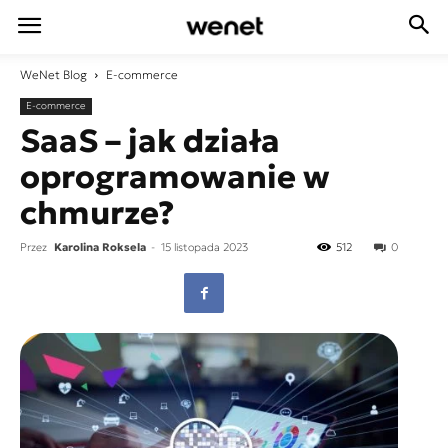
WeNet
Blog
E-commerce
E-commerce
SaaS – jak działa
oprogramowanie w
chmurze?
Przez
Karolina Roksela
-
15 listopada 2023
512
0