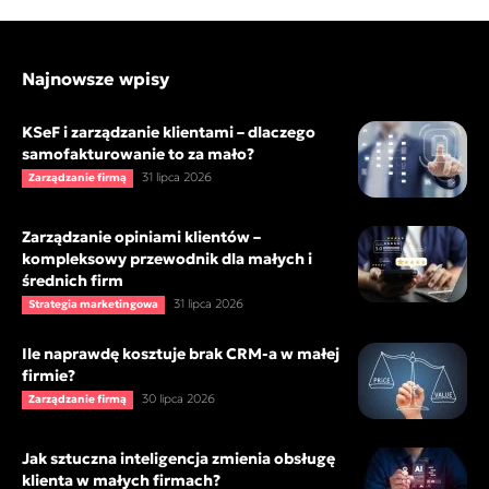
Najnowsze wpisy
KSeF i zarządzanie klientami – dlaczego
samofakturowanie to za mało?
31 lipca 2026
Zarządzanie firmą
Zarządzanie opiniami klientów –
kompleksowy przewodnik dla małych i
średnich firm
31 lipca 2026
Strategia marketingowa
Ile naprawdę kosztuje brak CRM-a w małej
firmie?
30 lipca 2026
Zarządzanie firmą
Jak sztuczna inteligencja zmienia obsługę
klienta w małych firmach?