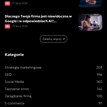
27 lipca 2026
AI
Dlaczego Twoja firma jest niewidoczna w
Google i w odpowiedziach AI?...
23 lipca 2026
AI
Załaduj więcej
Kategorie
Strategia marketingowa
203
SEO
196
Social Media
160
Tworzenie stron
144
Zarządzanie firmą
100
E-commerce
91