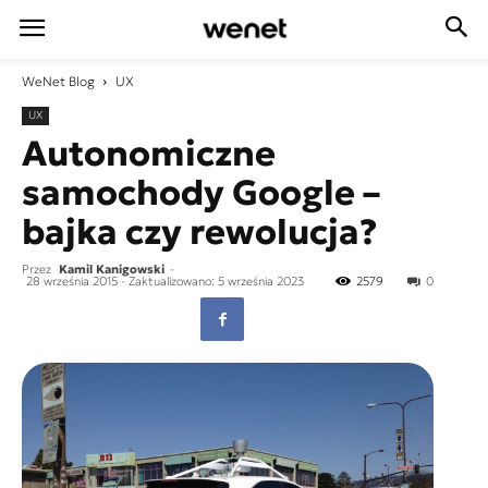
WeNet
Blog
UX
UX
Autonomiczne
samochody Google –
bajka czy rewolucja?
Przez
Kamil Kanigowski
-
28 września 2015
- Zaktualizowano: 5 września 2023
2579
0