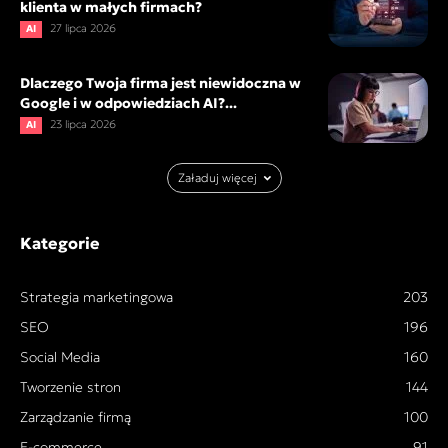
klienta w małych firmach?
27 lipca 2026
AI
Dlaczego Twoja firma jest niewidoczna w
Google i w odpowiedziach AI?...
23 lipca 2026
AI
Załaduj więcej
Kategorie
Strategia marketingowa
203
SEO
196
Social Media
160
Tworzenie stron
144
Zarządzanie firmą
100
E-commerce
91