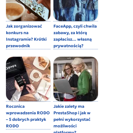
Jak zorganizować
FaceApp, czyli chwila
konkurs na
zabawy, za którą
Instagramie? Krótki
zapłacisz… własną
przewodnik
prywatnością?
Rocznica
Jakie zalety ma
wprowadzenia RODO
PrestaShop i jak w
– 5 dobrych praktyk
pełni wykorzystać
RODO
możliwości
platformy?