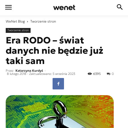
WeNet
Blog
Tworzenie stron
Tworzenie stron
Era RODO – świat
danych nie będzie już
taki sam
Przez
Katarzyna Kurdyś
-
8 lutego 2018
- Zaktualizowano: 5 września 2023
6395
0