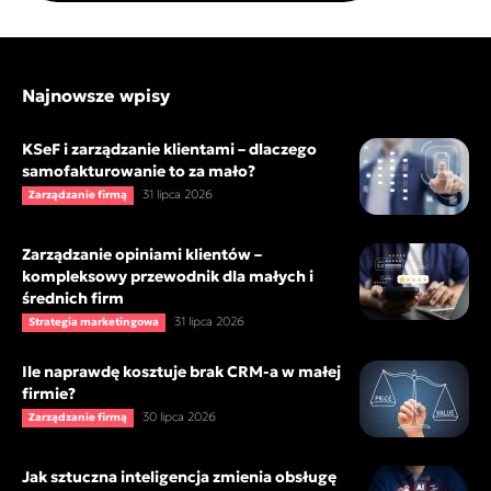
Najnowsze wpisy
KSeF i zarządzanie klientami – dlaczego
samofakturowanie to za mało?
31 lipca 2026
Zarządzanie firmą
Zarządzanie opiniami klientów –
kompleksowy przewodnik dla małych i
średnich firm
31 lipca 2026
Strategia marketingowa
Ile naprawdę kosztuje brak CRM-a w małej
firmie?
30 lipca 2026
Zarządzanie firmą
Jak sztuczna inteligencja zmienia obsługę