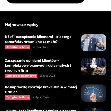
Najnowsze wpisy
KSeF i zarządzanie klientami – dlaczego
samofakturowanie to za mało?
31 lipca 2026
Zarządzanie firmą
Zarządzanie opiniami klientów –
kompleksowy przewodnik dla małych i
średnich firm
31 lipca 2026
Strategia marketingowa
Ile naprawdę kosztuje brak CRM-a w małej
firmie?
30 lipca 2026
Zarządzanie firmą
Jak sztuczna inteligencja zmienia obsługę