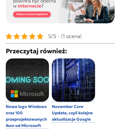
5/5 - (1 ocena)
Przeczytaj również:
Nowe logo Windows
November Core
oraz 100
Update, czyli kolejne
przeprojektowanych
aktualizacje Google
ikon od Microsoft