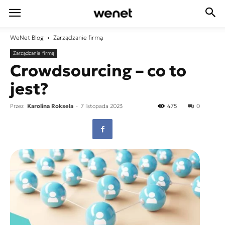
WeNet
Blog
Zarządzanie firmą
Zarządzanie firmą
Crowdsourcing – co to
jest?
Przez
Karolina Roksela
-
7 listopada 2023
475
0