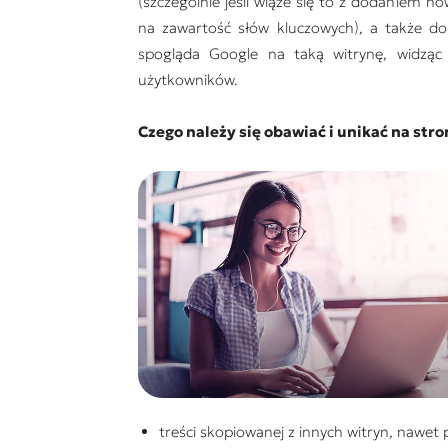
(szczególnie jeśli wiąże się to z dodaniem 
na zawartość słów kluczowych), a także d
spogląda Google na taką witrynę, widząc w
użytkowników.
Czego należy się obawiać i unikać na stro
treści skopiowanej z innych witryn, nawet