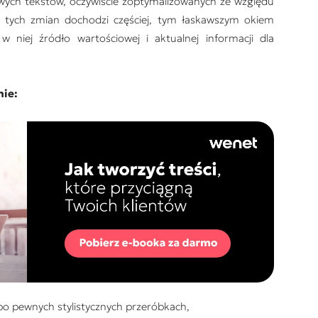
nowych tekstów, oczywiście zoptymalizowanych ze względu
o tych zmian dochodzi częściej, tym łaskawszym okiem
 niej źródło wartościowej i aktualnej informacji dla
nie:
 po pewnych stylistycznych przeróbkach,