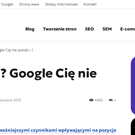
 Google
Strony www
Sklepy internetowe
Kontakt
Blog
Tworzenie stron
SEO
SEM
E-com
le Cię nie polubi ;-)
ć? Google Cię nie
 września 2023
4140
4
ważniejszymi czynnikami wpływającymi na pozycje