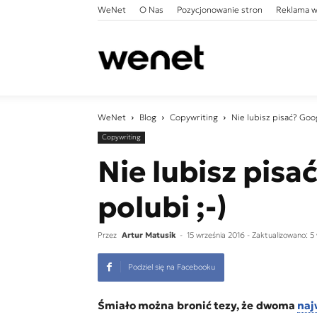
WeNet
O Nas
Pozycjonowanie stron
Reklama w
WeNet
WeNet
Blog
Copywriting
Nie lubisz pisać? Goog
Copywriting
Nie lubisz pisa
polubi ;-)
Przez
Artur Matusik
-
15 września 2016
- Zaktualizowano: 5
Podziel się na Facebooku
Śmiało można bronić tezy, że dwoma
naj