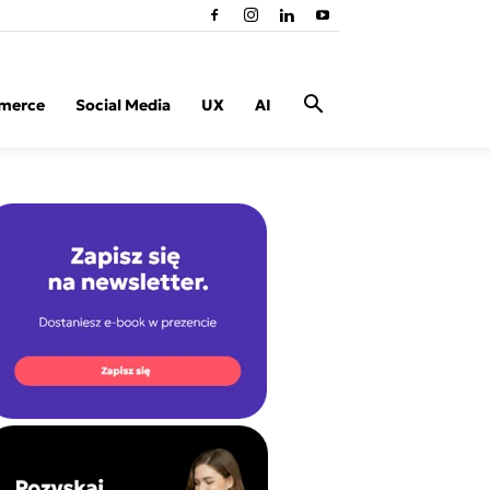
merce
Social Media
UX
AI