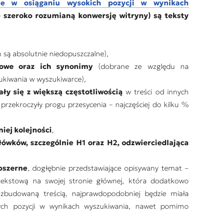
nie w osiąganiu wysokich pozycji w wynikach
e szeroko rozumianą konwersję witryny) są teksty
n są absolutnie niedopuszczalne),
zowe oraz ich synonimy
(dobrane ze względu na
ukiwania w wyszukiwarce),
ły się z większą częstotliwością
w treści od innych
przekroczyły progu przesycenia – najczęściej do kilku %
iej kolejności
,
łówków, szczególnie H1 oraz H2, odzwierciedlająca
obszerne
, dogłębnie przedstawiające opisywany temat –
tekstową na swojej stronie głównej, która dodatkowo
ozbudowaną treścią, najprawdopodobniej będzie miała
ch pozycji w wynikach wyszukiwania, nawet pomimo