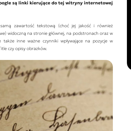
gle są linki kierujące do tej witryny internetowej
 samą zawartość tekstową (choć jej jakość i również
we) widoczną na stronie głównej, na podstronach oraz w
 także inne ważne czynniki wpływające na pozycje w
itle czy opisy obrazków.