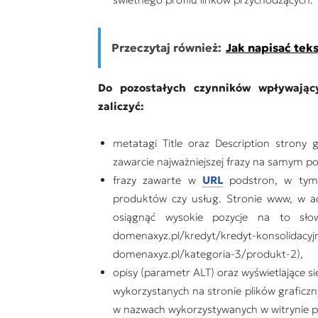
Przeczytaj również:
Jak napisać teks
Do pozostałych czynników wpływają
zaliczyć:
metatagi Title oraz Description strony
zawarcie najważniejszej frazy na samym poc
frazy zawarte w
URL
podstron, w tym s
produktów czy usług. Stronie www, w adr
osiągnąć wysokie pozycje na to sł
domenaxyz.pl/kredyt/kredyt-konso
domenaxyz.pl/kategoria-3/produkt-2),
opisy (parametr ALT) oraz wyświetlające s
wykorzystanych na stronie plików graficzn
w nazwach wykorzystywanych w witrynie pl