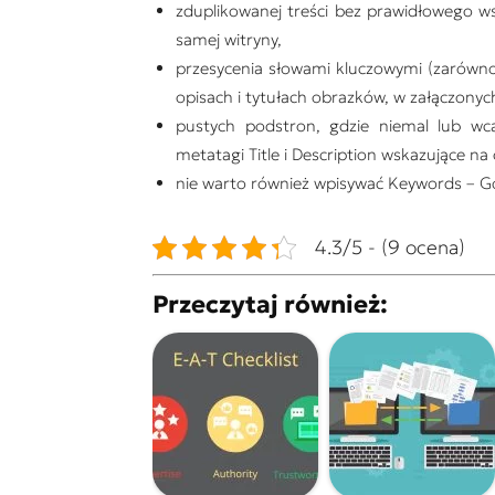
zduplikowanej treści bez prawidłowego wsk
samej witryny,
przesycenia słowami kluczowymi (zarówno w 
opisach i tytułach obrazków, w załączonych
pustych podstron, gdzie niemal lub wcal
metatagi Title i Description wskazujące na
nie warto również wpisywać Keywords – Go
4.3/5 - (9 ocena)
Przeczytaj również: