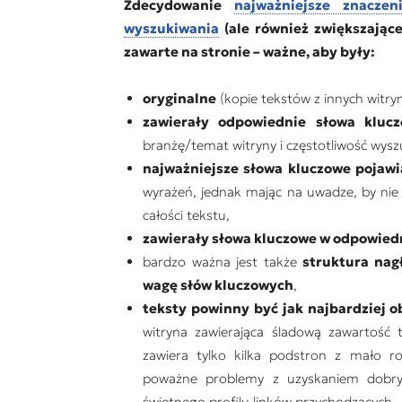
Zdecydowanie
najważniejsze znacze
wyszukiwania
(ale również zwiększając
zawarte na stronie – ważne, aby były:
oryginalne
(kopie tekstów z innych witry
zawierały odpowiednie słowa kluc
branżę/temat witryny i częstotliwość wysz
najważniejsze słowa kluczowe pojawia
wyrażeń, jednak mając na uwadze, by nie 
całości tekstu,
zawierały słowa kluczowe w odpowiedn
bardzo ważna jest także
struktura nag
wagę słów kluczowych
,
teksty powinny być jak najbardziej 
witryna zawierająca śladową zawartość 
zawiera tylko kilka podstron z mało r
poważne problemy z uzyskaniem dobry
świetnego profilu linków przychodzących.