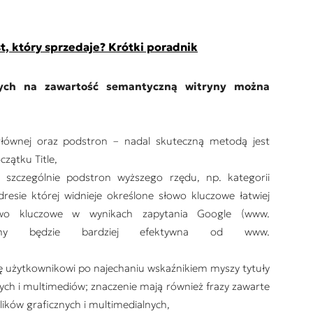
t, który sprzedaje? Krótki poradnik
cych na zawartość semantyczną witryny można
 głównej oraz podstron – nadal skuteczną metodą jest
zątku Title,
zczególnie podstron wyższego rzędu, np. kategorii
esie której widnieje określone słowo kluczowe łatwiej
owo kluczowe w wynikach zapytania Google (www.
lidacyjny będzie bardziej efektywna od www.
ię użytkownikowi po najechaniu wskaźnikiem myszy tytuły
ych i multimediów; znaczenie mają również frazy zawarte
ików graficznych i multimedialnych,