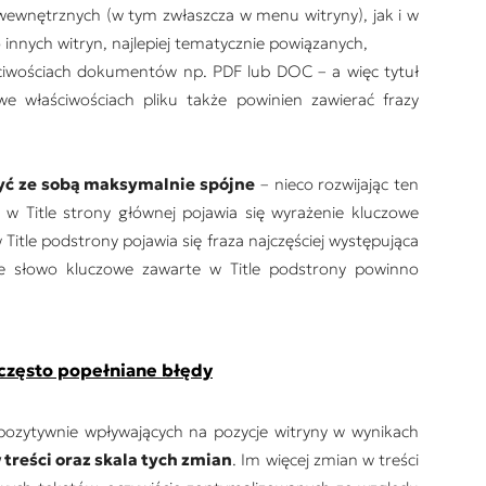
wewnętrznych (w tym zwłaszcza w menu witryny), jak i w
innych witryn, najlepiej tematycznie powiązanych,
ściwościach dokumentów np. PDF lub DOC – a więc tytuł
 właściwościach pliku także powinien zawierać frazy
yć ze sobą maksymalnie spójne
– nieco rozwijając ten
y w Title strony głównej pojawia się wyrażenie kluczowe
 w Title podstrony pojawia się fraza najczęściej występująca
ze słowo kluczowe zawarte w Title podstrony powinno
 często popełniane błędy
pozytywnie wpływających na pozycje witryny w wynikach
 treści oraz skala tych zmian
. Im więcej zmian w treści