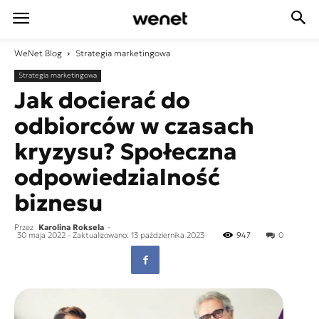
WeNet
Blog
Strategia marketingowa
Strategia marketingowa
Jak docierać do
odbiorców w czasach
kryzysu? Społeczna
odpowiedzialność
biznesu
Przez
Karolina Roksela
-
30 maja 2022
- Zaktualizowano: 13 października 2023
947
0