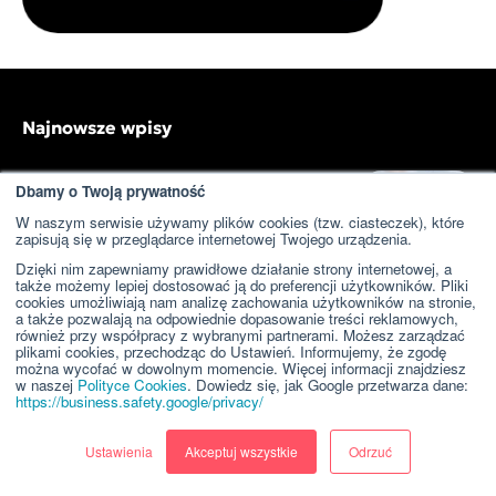
Najnowsze wpisy
KSeF i zarządzanie klientami – dlaczego
Dbamy o Twoją prywatność
samofakturowanie to za mało?
W naszym serwisie używamy plików cookies (tzw. ciasteczek), które
31 lipca 2026
Zarządzanie firmą
zapisują się w przeglądarce internetowej Twojego urządzenia.
Dzięki nim zapewniamy prawidłowe działanie strony internetowej, a
także możemy lepiej dostosować ją do preferencji użytkowników. Pliki
Zarządzanie opiniami klientów –
cookies umożliwiają nam analizę zachowania użytkowników na stronie,
kompleksowy przewodnik dla małych i
a także pozwalają na odpowiednie dopasowanie treści reklamowych,
średnich firm
również przy współpracy z wybranymi partnerami. Możesz zarządzać
plikami cookies, przechodząc do Ustawień. Informujemy, że zgodę
31 lipca 2026
Strategia marketingowa
można wycofać w dowolnym momencie. Więcej informacji znajdziesz
w naszej
Polityce Cookies
. Dowiedz się, jak Google przetwarza dane:
https://business.safety.google/privacy/
Ile naprawdę kosztuje brak CRM-a w małej
firmie?
Ustawienia
Akceptuj wszystkie
Odrzuć
30 lipca 2026
Zarządzanie firmą