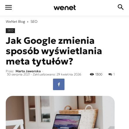
WeNet
Blog
SEO
SEO
Jak Google zmienia
sposób wyświetlania
meta tytułów?
Przez
Marta Jaworska
-
30 sierpnia 2021
- Zaktualizowano: 29 kwietnia 2026
1300
1