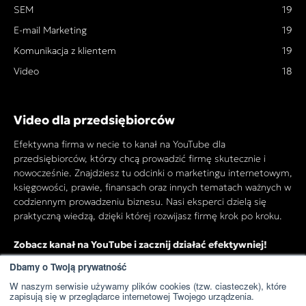
SEM
19
E-mail Marketing
19
Komunikacja z klientem
19
Video
18
Video dla przedsiębiorców
Efektywna firma w necie to kanał na YouTube dla
przedsiębiorców, którzy chcą prowadzić firmę skutecznie i
nowocześnie. Znajdziesz tu odcinki o marketingu internetowym,
księgowości, prawie, finansach oraz innych tematach ważnych w
codziennym prowadzeniu biznesu. Nasi eksperci dzielą się
praktyczną wiedzą, dzięki której rozwijasz firmę krok po kroku.
Zobacz kanał na YouTube i zacznij działać efektywniej!
Dbamy o Twoją prywatność
W naszym serwisie używamy plików cookies (tzw. ciasteczek), które
Przejdź do kanału YouTube
zapisują się w przeglądarce internetowej Twojego urządzenia.