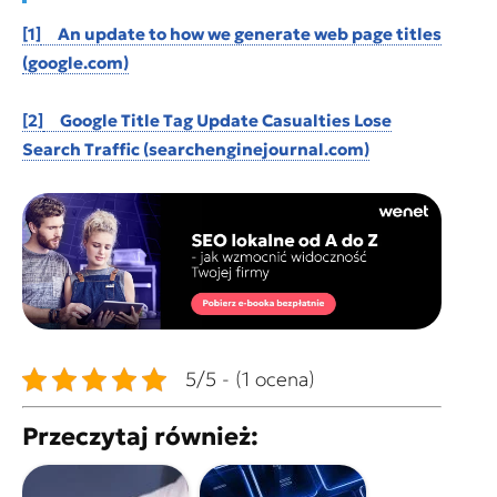
[1]
An update to how we generate web page titles
(google.com)
[2]
Google Title Tag Update Casualties Lose
Search Traffic (searchenginejournal.com)
5/5 - (1 ocena)
Przeczytaj również: