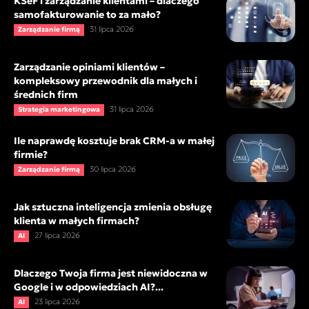
KSeF i zarządzanie klientami – dlaczego
samofakturowanie to za mało?
31 lipca 2026
Zarządzanie firmą
Zarządzanie opiniami klientów –
kompleksowy przewodnik dla małych i
średnich firm
31 lipca 2026
Strategia marketingowa
Ile naprawdę kosztuje brak CRM-a w małej
firmie?
30 lipca 2026
Zarządzanie firmą
Jak sztuczna inteligencja zmienia obsługę
klienta w małych firmach?
27 lipca 2026
AI
Dlaczego Twoja firma jest niewidoczna w
Google i w odpowiedziach AI?...
23 lipca 2026
AI