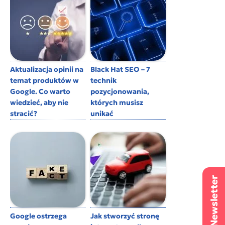
Aktualizacja opinii na
Black Hat SEO – 7
temat produktów w
technik
Google. Co warto
pozycjonowania,
wiedzieć, aby nie
których musisz
stracić?
unikać
Google ostrzega
Jak stworzyć stronę