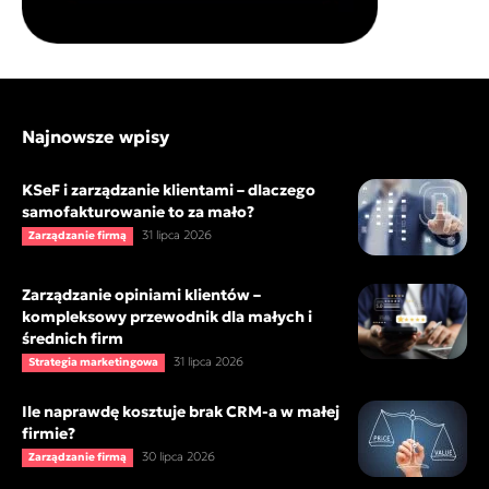
Najnowsze wpisy
KSeF i zarządzanie klientami – dlaczego
samofakturowanie to za mało?
31 lipca 2026
Zarządzanie firmą
Zarządzanie opiniami klientów –
kompleksowy przewodnik dla małych i
średnich firm
31 lipca 2026
Strategia marketingowa
Ile naprawdę kosztuje brak CRM-a w małej
firmie?
30 lipca 2026
Zarządzanie firmą