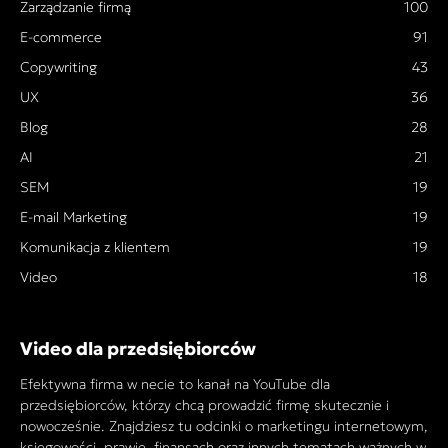
Zarządzanie firmą
100
E-commerce
91
Copywriting
43
UX
36
Blog
28
AI
21
SEM
19
E-mail Marketing
19
Komunikacja z klientem
19
Video
18
Video dla przedsiębiorców
Efektywna firma w necie to kanał na YouTube dla
przedsiębiorców, którzy chcą prowadzić firmę skutecznie i
nowocześnie. Znajdziesz tu odcinki o marketingu internetowym,
księgowości, prawie, finansach oraz innych tematach ważnych w