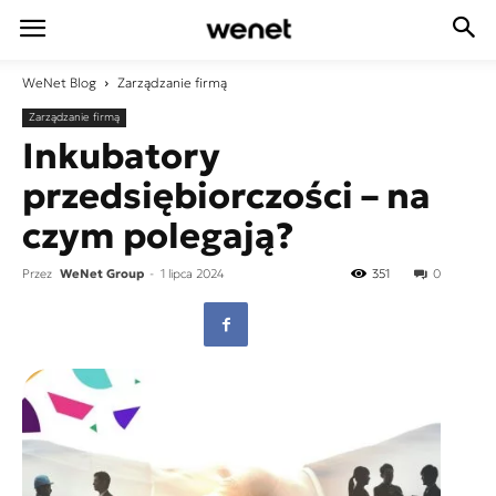
WeNet
Blog
Zarządzanie firmą
Zarządzanie firmą
Inkubatory
przedsiębiorczości – na
czym polegają?
Przez
WeNet Group
-
1 lipca 2024
351
0