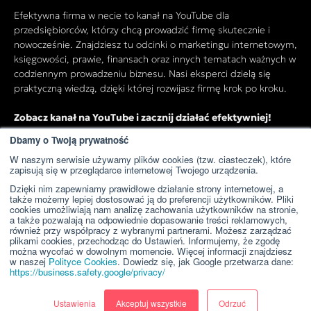
Efektywna firma w necie to kanał na YouTube dla
przedsiębiorców, którzy chcą prowadzić firmę skutecznie i
nowocześnie. Znajdziesz tu odcinki o marketingu internetowym,
księgowości, prawie, finansach oraz innych tematach ważnych w
codziennym prowadzeniu biznesu. Nasi eksperci dzielą się
praktyczną wiedzą, dzięki której rozwijasz firmę krok po kroku.
Zobacz kanał na YouTube i zacznij działać efektywniej!
Dbamy o Twoją prywatność
W naszym serwisie używamy plików cookies (tzw. ciasteczek), które
Przejdź do kanału YouTube
zapisują się w przeglądarce internetowej Twojego urządzenia.
Dzięki nim zapewniamy prawidłowe działanie strony internetowej, a
także możemy lepiej dostosować ją do preferencji użytkowników. Pliki
cookies umożliwiają nam analizę zachowania użytkowników na stronie,
a także pozwalają na odpowiednie dopasowanie treści reklamowych,
również przy współpracy z wybranymi partnerami. Możesz zarządzać
plikami cookies, przechodząc do Ustawień. Informujemy, że zgodę
można wycofać w dowolnym momencie. Więcej informacji znajdziesz
w naszej
Polityce Cookies
. Dowiedz się, jak Google przetwarza dane:
https://business.safety.google/privacy/
Ustawienia
Akceptuj wszystkie
Odrzuć