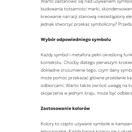
Warto zastanowić się nad używaniem symboli 
budowania tożsamości marki, skondensowane 
kreowanie narracji stanowią niezastąpiony e
jednak stworzyć przekaz symboliczny? Przed
Wybór odpowiedniego symbolu
Każdy symbol i metafora pełni określoną funk
kontekstu. Choćby dlatego pierwszym krokie
dokładne zrozumienie tego, czym dany symbol 
może pomóc przekazać główne przesłanie ka
odbiorcami. Warto także zwrócić uwagę na ku
skojarzenia w jednym kraju, może być odbier
Zastosowanie kolorów
Kolory to często używane symbole w kampani
emocjonalne. Każda barwa kojarzy się z okre