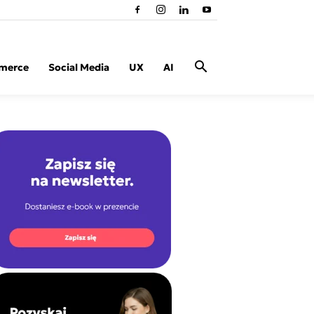
merce
Social Media
UX
AI