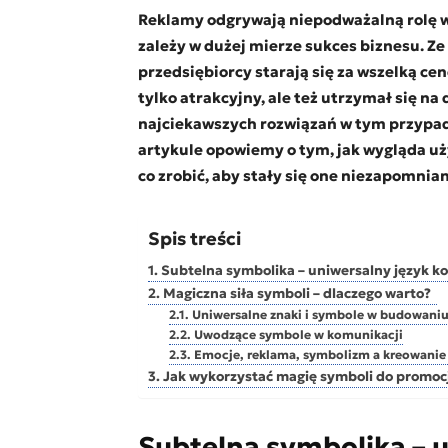
Reklamy odgrywają niepodważalną rolę w 
zależy w dużej mierze sukces biznesu. Z
przedsiębiorcy starają się za wszelką ce
tylko atrakcyjny, ale też utrzymał się n
najciekawszych rozwiązań w tym przypad
artykule opowiemy o tym, jak wygląda u
co zrobić, aby stały się one niezapomni
Spis treści
Subtelna symbolika – uniwersalny język k
Magiczna siła symboli – dlaczego warto?
Uniwersalne znaki i symbole w budowaniu
Uwodzące symbole w komunikacji
Emocje, reklama, symbolizm a kreowanie 
Jak wykorzystać magię symboli do promocj
Subtelna symbolika – u