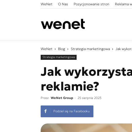
WeNet
O Nas
Pozycjonowanie stron
Reklama w
WeNet
WeNet
Blog
Strategia marketingowa
Jak wykor
Strategia marketingowa
Jak wykorzyst
reklamie?
Przez
WeNet Group
-
25 sierpnia 2023
Podziel się na Facebooku