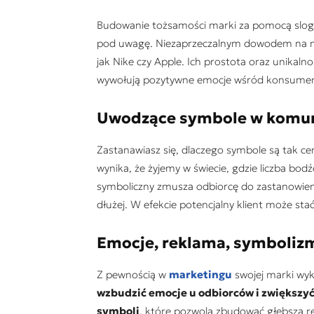
Budowanie tożsamości marki za pomocą sloga
pod uwagę. Niezaprzeczalnym dowodem na mag
jak Nike czy Apple. Ich prostota oraz unikalno
wywołują pozytywne emocje wśród konsume
Uwodzące symbole w komun
Zastanawiasz się, dlaczego symbole są tak 
wynika, że żyjemy w świecie, gdzie liczba bo
symboliczny zmusza odbiorcę do zastanowien
dłużej. W efekcie potencjalny klient może sta
Emocje, reklama, symbolizm
Z pewnością w
marketingu
swojej marki wyk
wzbudzić emocje u odbiorców i zwiększyć
symboli
, które pozwolą zbudować głębszą r