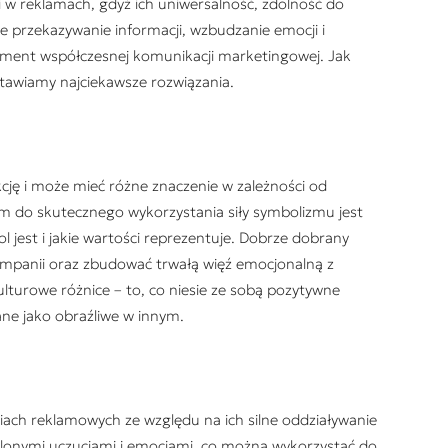
w reklamach, gdyż ich uniwersalność, zdolność do
przekazywanie informacji, wzbudzanie emocji i
lement współczesnej komunikacji marketingowej. Jak
stawiamy najciekawsze rozwiązania.
cję i może mieć różne znaczenie w zależności od
m do skutecznego wykorzystania siły symbolizmu jest
jest i jakie wartości reprezentuje. Dobrze dobrany
mpanii oraz zbudować trwałą więź emocjonalną z
lturowe różnice – to, co niesie ze sobą pozytywne
ane jako obraźliwe w innym.
ach reklamowych ze względu na ich silne oddziaływanie
ślonymi uczuciami i emocjami, co można wykorzystać do