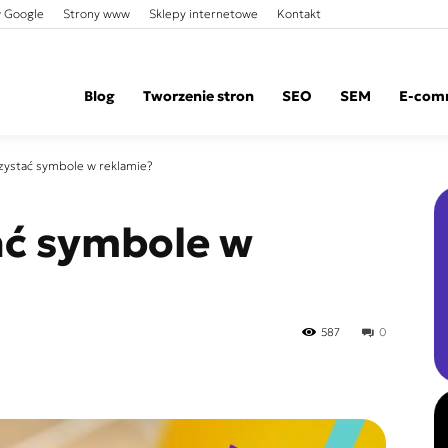
 Google
Strony www
Sklepy internetowe
Kontakt
Blog
Tworzenie stron
SEO
SEM
E-com
zystać symbole w reklamie?
ać symbole w
587
0