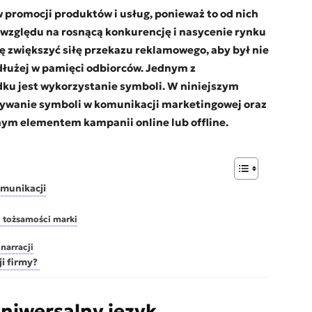
promocji produktów i usług, ponieważ to od nich
e względu na rosnącą konkurencję i nasycenie rynku
nę zwiększyć siłę przekazu reklamowego, aby był nie
a dłużej w pamięci odbiorców. Jednym z
ku jest wykorzystanie symboli. W niniejszym
żywanie symboli w komunikacji marketingowej oraz
anym elementem kampanii online lub offline.
omunikacji
 tożsamości marki
narracji
i firmy?
niwersalny język