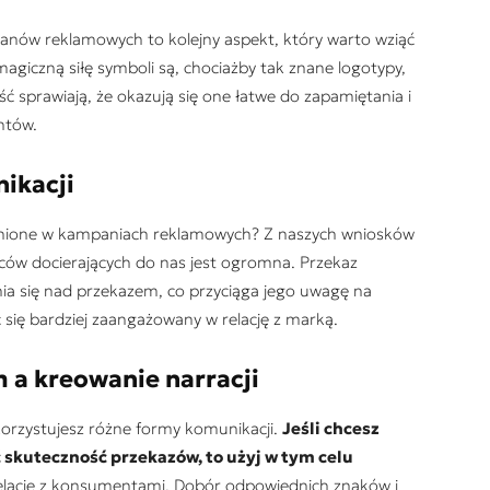
nów reklamowych to kolejny aspekt, który warto wziąć
iczną siłę symboli są, chociażby tak znane logotypy,
ść sprawiają, że okazują się one łatwe do zapamiętania i
ntów.
ikacji
cenione w kampaniach reklamowych? Z naszych wniosków
dźców docierających do nas jest ogromna. Przekaz
ia się nad przekazem, co przyciąga jego uwagę na
ć się bardziej zaangażowany w relację z marką.
 a kreowanie narracji
orzystujesz różne formy komunikacji.
Jeśli chcesz
 skuteczność przekazów, to użyj w tym celu
elację z konsumentami. Dobór odpowiednich znaków i