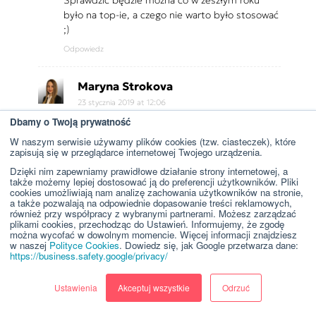
było na top-ie, a czego nie warto było stosować
;)
Odpowiedz
Maryna Strokova
23 stycznia 2019 at 12:06
Dziękuję! Bardzo się cieszę! ;)
Dbamy o Twoją prywatność
Odpowiedz
W naszym serwisie używamy plików cookies (tzw. ciasteczek), które
zapisują się w przeglądarce internetowej Twojego urządzenia.
Dzięki nim zapewniamy prawidłowe działanie strony internetowej, a
BestNet
także możemy lepiej dostosować ją do preferencji użytkowników. Pliki
cookies umożliwiają nam analizę zachowania użytkowników na stronie,
25 stycznia 2019 at 12:44
a także pozwalają na odpowiednie dopasowanie treści reklamowych,
Świetny artykuł. Sporo dawka wiedzy i
również przy współpracy z wybranymi partnerami. Możesz zarządzać
plikami cookies, przechodząc do Ustawień. Informujemy, że zgodę
pomysłów na 2019
można wycofać w dowolnym momencie. Więcej informacji znajdziesz
w naszej
Polityce Cookies
. Dowiedz się, jak Google przetwarza dane:
Odpowiedz
https://business.safety.google/privacy/
Maryna Strokova
Ustawienia
Akceptuj wszystkie
Odrzuć
28 stycznia 2019 at 08:52
Dziękuję!