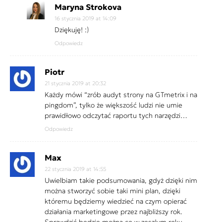
Maryna Strokova
16 stycznia 2019 at 14:09
Dziękuję! :)
Odpowiedz
Piotr
21 stycznia 2019 at 20:32
Każdy mówi “zrób audyt strony na GTmetrix i na
pingdom”, tylko że większość ludzi nie umie
prawidłowo odczytać raportu tych narzędzi…
Odpowiedz
Max
22 stycznia 2019 at 14:55
Uwielbiam takie podsumowania, gdyż dzięki nim
można stworzyć sobie taki mini plan, dzięki
któremu będziemy wiedzieć na czym opierać
działania marketingowe przez najbliższy rok.
Sprawdzić będzie można co w zeszłym roku