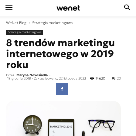
WeNet
Blog
Strategia marketingowa
Strategia marketingowa
8 trendów marketingu
internetowego w 2019
roku
Przez
Maryna Novosiadla
-
19 grudnia 2018
- Zaktualizowano: 22 listopada 2023
14620
20