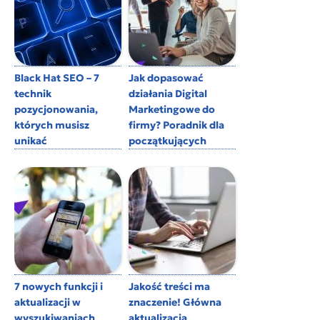
Black Hat SEO – 7
Jak dopasować
technik
działania Digital
pozycjonowania,
Marketingowe do
których musisz
firmy? Poradnik dla
unikać
początkujących
7 nowych funkcji i
Jakość treści ma
aktualizacji w
znaczenie! Główna
wyszukiwaniach
aktualizacja