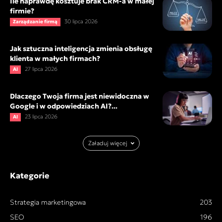
Ile naprawdę kosztuje brak CRM-a w małej
firmie?
30 lipca 2026
Zarządzanie firmą
Jak sztuczna inteligencja zmienia obsługę
klienta w małych firmach?
27 lipca 2026
AI
Dlaczego Twoja firma jest niewidoczna w
Google i w odpowiedziach AI?...
23 lipca 2026
AI
Załaduj więcej
Kategorie
Strategia marketingowa
203
SEO
196