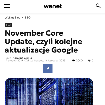
WeNet
Blog
SEO
SEO
November Core
Update, czyli kolejne
aktualizacje Google
Przez
Karolina Zemła
-
4 grudnia 2019
- Zaktualizowano: 14 listopada 2023
2000
0