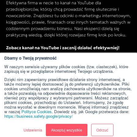
Efektywna firma w necie to kanał na YouTube dla
przedsiębiorców, którzy chcą prowadzić firmę skutecznie i
nowocześnie. Znajdziesz tu odcinki o marketingu internetowym,
księgowości, prawie, finansach oraz innych tematach ważnych w
codziennym prowadzeniu biznesu. Nasi eksperci dzielą się
praktyczną wiedzą, dzięki której rozwijasz firmę krok po kroku.
Zobacz kanał na YouTube i zacznij działać efektywniej!
Dbamy o Twoją prywatność
W naszym serwisie używamy plików cookies (tzw. ciasteczek), które
Przejdź do kanału YouTube
zapisują się w przeglądarce internetowej Twojego urządzenia.
Dzięki nim zapewniamy prawidłowe działanie strony internetowej, a
także możemy lepiej dostosować ją do preferencji użytkowników. Pliki
cookies umożliwiają nam analizę zachowania użytkowników na stronie,
a także pozwalają na odpowiednie dopasowanie treści reklamowych,
również przy współpracy z wybranymi partnerami. Możesz zarządzać
plikami cookies, przechodząc do Ustawień. Informujemy, że zgodę
można wycofać w dowolnym momencie. Więcej informacji znajdziesz
w naszej
Polityce Cookies
. Dowiedz się, jak Google przetwarza dane:
https://business.safety.google/privacy/
Ustawienia
Akceptuj wszystkie
Odrzuć
Copyright © 2024 WeNet