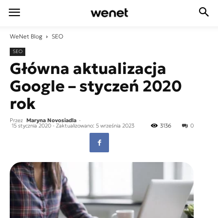
WeNet
Blog
SEO
SEO
Główna aktualizacja
Google – styczeń 2020
rok
Przez
Maryna Novosiadla
-
15 stycznia 2020
- Zaktualizowano: 5 września 2023
3136
0