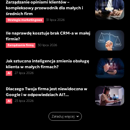
Zarządzanie opiniami klientów –
kompleksowy przewodnik dla małych i
średnich firm
31 lipca 2026
Strategia marketingowa
Ile naprawdę kosztuje brak CRM-a w małej
firmie?
30 lipca 2026
Zarządzanie firmą
Jak sztuczna inteligencja zmienia obsługę
klienta w małych firmach?
27 lipca 2026
AI
Dlaczego Twoja firma jest niewidoczna w
Google i w odpowiedziach AI?...
23 lipca 2026
AI
Załaduj więcej