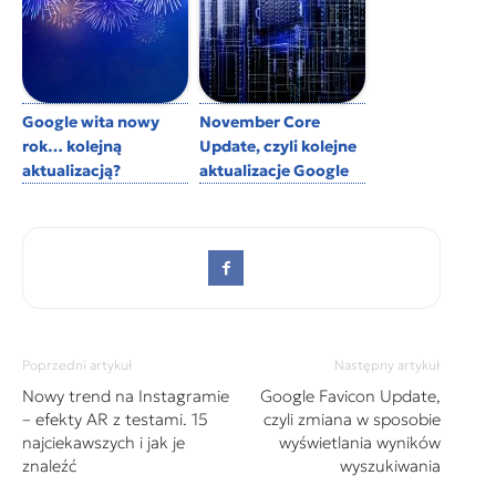
Google wita nowy
November Core
rok… kolejną
Update, czyli kolejne
aktualizacją?
aktualizacje Google
Poprzedni artykuł
Następny artykuł
Nowy trend na Instagramie
Google Favicon Update,
– efekty AR z testami. 15
czyli zmiana w sposobie
najciekawszych i jak je
wyświetlania wyników
znaleźć
wyszukiwania