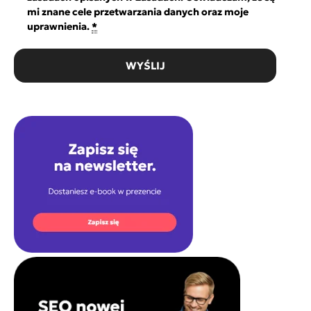
mi znane cele przetwarzania danych oraz moje
uprawnienia.
*