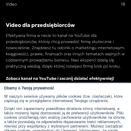
Video
18
Video dla przedsiębiorców
Efektywna firma w necie to kanał na YouTube dla
przedsiębiorców, którzy chcą prowadzić firmę skutecznie i
nowocześnie. Znajdziesz tu odcinki o marketingu internetowym,
księgowości, prawie, finansach oraz innych tematach ważnych w
codziennym prowadzeniu biznesu. Nasi eksperci dzielą się
praktyczną wiedzą, dzięki której rozwijasz firmę krok po kroku.
Zobacz kanał na YouTube i zacznij działać efektywniej!
Dbamy o Twoją prywatność
W naszym serwisie używamy plików cookies (tzw. ciasteczek), które
Przejdź do kanału YouTube
zapisują się w przeglądarce internetowej Twojego urządzenia.
Dzięki nim zapewniamy prawidłowe działanie strony internetowej, a
także możemy lepiej dostosować ją do preferencji użytkowników. Pliki
cookies umożliwiają nam analizę zachowania użytkowników na stronie,
a także pozwalają na odpowiednie dopasowanie treści reklamowych,
również przy współpracy z wybranymi partnerami. Możesz zarządzać
plikami cookies, przechodząc do Ustawień. Informujemy, że zgodę