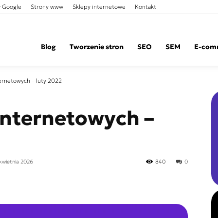
 Google
Strony www
Sklepy internetowe
Kontakt
Blog
Tworzenie stron
SEO
SEM
E-com
ernetowych – luty 2022
internetowych –
 kwietnia 2026
840
0