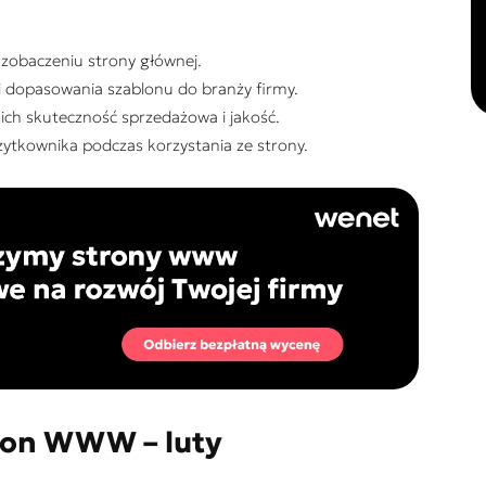
 zobaczeniu strony głównej.
i i dopasowania szablonu do branży firmy.
ich skuteczność sprzedażowa i jakość.
ytkownika podczas korzystania ze strony.
tron WWW – luty