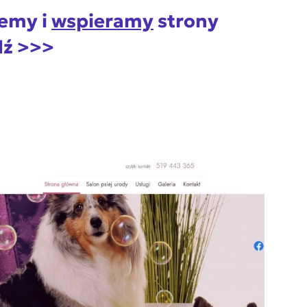
jemy i
wspieramy
strony
dź >>>