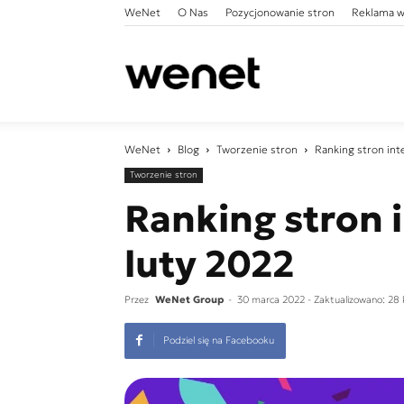
WeNet
O Nas
Pozycjonowanie stron
Reklama w
WeNet
WeNet
Blog
Tworzenie stron
Ranking stron int
Tworzenie stron
Ranking stron 
luty 2022
Przez
WeNet Group
-
30 marca 2022
- Zaktualizowano: 28
Podziel się na Facebooku