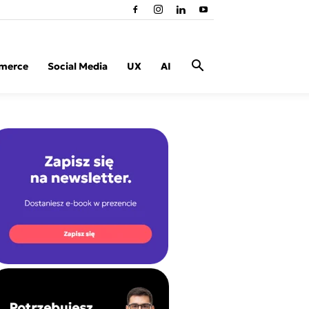
merce
Social Media
UX
AI