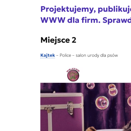
Projektujemy, publiku
WWW dla firm. Spraw
Miejsce 2
Kajtek
– Police – salon urody dla psów