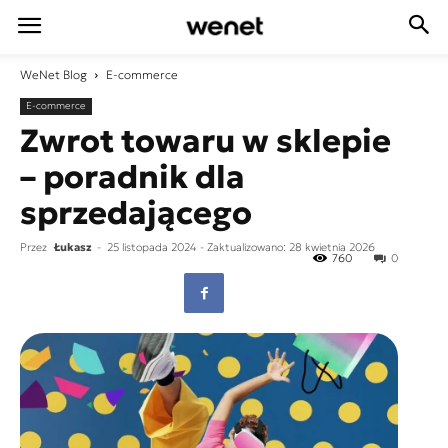
WeNet
Blog
E-commerce
E-commerce
Zwrot towaru w sklepie
– poradnik dla
sprzedającego
Przez
Łukasz
-
25 listopada 2024
- Zaktualizowano: 28 kwietnia 2026
760
0