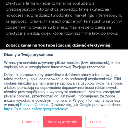
Efektywna firma w necie to kanał na YouTube dla
przedsiębiorców, którzy chcą prowadzić firmę skutecznie i
nowocześnie. Znajdziesz tu odcinki o marketingu internetowym,
księgowości, prawie, finansach oraz innych tematach ważnych w
codziennym prowadzeniu biznesu. Nasi eksperci dzielą się
praktyczną wiedzą, dzięki której rozwijasz firmę krok po kroku.
Zobacz kanał na YouTube i zacznij działać efektywniej!
Dbamy o Twoją prywatność
W naszym serwisie używamy plików cookies (tzw. ciasteczek), które
Przejdź do kanału YouTube
zapisują się w przeglądarce internetowej Twojego urządzenia.
Dzięki nim zapewniamy prawidłowe działanie strony internetowej, a
także możemy lepiej dostosować ją do preferencji użytkowników. Pliki
cookies umożliwiają nam analizę zachowania użytkowników na stronie,
a także pozwalają na odpowiednie dopasowanie treści reklamowych,
również przy współpracy z wybranymi partnerami. Możesz zarządzać
plikami cookies, przechodząc do Ustawień. Informujemy, że zgodę
można wycofać w dowolnym momencie. Więcej informacji znajdziesz
w naszej
Polityce Cookies
. Dowiedz się, jak Google przetwarza dane:
https://business.safety.google/privacy/
Ustawienia
Akceptuj wszystkie
Odrzuć
Copyright © 2024 WeNet