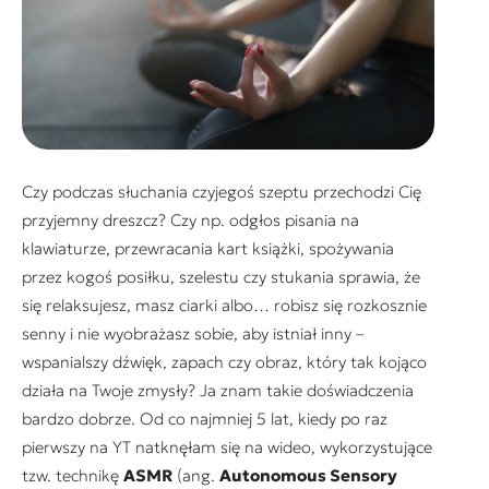
Czy podczas słuchania czyjegoś szeptu przechodzi Cię
przyjemny dreszcz? Czy np. odgłos pisania na
klawiaturze, przewracania kart książki, spożywania
przez kogoś posiłku, szelestu czy stukania sprawia, że
się relaksujesz, masz ciarki albo… robisz się rozkosznie
senny i nie wyobrażasz sobie, aby istniał inny –
wspanialszy dźwięk, zapach czy obraz, który tak kojąco
działa na Twoje zmysły? Ja znam takie doświadczenia
bardzo dobrze. Od co najmniej 5 lat, kiedy po raz
pierwszy na YT natknęłam się na wideo, wykorzystujące
tzw. technikę
ASMR
(ang.
A
utonomous Sensory