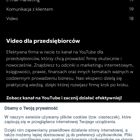
Komunikacja z klientem
19
Video
18
Video dla przedsiębiorców
Efektywna firma w necie to kanał na YouTube dla
przedsiębiorców, którzy chcą prowadzić firmę skutecznie i
nowocześnie. Znajdziesz tu odcinki o marketingu internetowym,
księgowości, prawie, finansach oraz innych tematach ważnych w
codziennym prowadzeniu biznesu. Nasi eksperci dzielą się
praktyczną wiedzą, dzięki której rozwijasz firmę krok po kroku.
Zobacz kanał na YouTube i zacznij działać efektywniej!
Dbamy o Twoją prywatność
W naszym serwisie używamy plików cookies (tzw. ciasteczek), które
Przejdź do kanału YouTube
zapisują się w przeglądarce internetowej Twojego urządzenia.
Dzięki nim zapewniamy prawidłowe działanie strony internetowej, a
także możemy lepiej dostosować ją do preferencji użytkowników. Pliki
cookies umożliwiają nam analizę zachowania użytkowników na stronie,