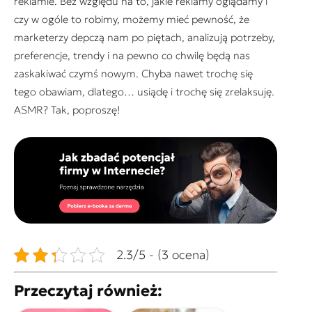
reklamie. Bez względu na to, jakie reklamy oglądamy i
czy w ogóle to robimy, możemy mieć pewność, że
marketerzy depczą nam po piętach, analizują potrzeby,
preferencje, trendy i na pewno co chwilę będą nas
zaskakiwać czymś nowym. Chyba nawet trochę się
tego obawiam, dlatego… usiądę i trochę się zrelaksuję.
ASMR? Tak, poproszę!
2.3/5 - (3 ocena)
Przeczytaj również: