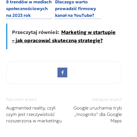
8 trendów w mediach
Dlaczego warto
społecznościowych
prowadzić firmowy
na 2023 rok
kanał na YouTube?
Przeczytaj również:
Marketing w startupie
– jak opracować skuteczną strategię?
Poprzedni artykuł
Następny artykuł
Augmented reality, czyli
Google uruchamia tryb
czym jest rzeczywistość
„Incognito” dla Google
rozszerzona w marketingu
Maps