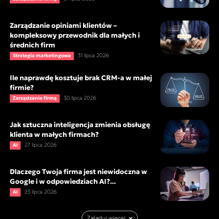
Zarządzanie opiniami klientów –
kompleksowy przewodnik dla małych i
średnich firm
31 lipca 2026
Strategia marketingowa
Ile naprawdę kosztuje brak CRM-a w małej
firmie?
30 lipca 2026
Zarządzanie firmą
Jak sztuczna inteligencja zmienia obsługę
klienta w małych firmach?
27 lipca 2026
AI
Dlaczego Twoja firma jest niewidoczna w
Google i w odpowiedziach AI?...
23 lipca 2026
AI
Załaduj więcej