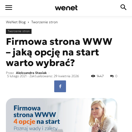
WeNet
Blog
Tworzenie stron
Tworzenie stron
Firmowa strona WWW
– jaką opcję na start
warto wybrać?
Przez
Aleksandra Stasiak
-
5 lutego 2021
- Zaktualizowano: 29 kwietnia 2026
1447
0