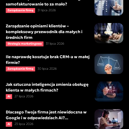
samofakturowanie to za mało?
31 lipca 2026
Zarządzanie firmą
Zarządzanie opiniami klientów –
kompleksowy przewodnik dla małych i
średnich firm
31 lipca 2026
Strategia marketingowa
Ile naprawdę kosztuje brak CRM-a w małej
firmie?
30 lipca 2026
Zarządzanie firmą
Jak sztuczna inteligencja zmienia obsługę
klienta w małych firmach?
27 lipca 2026
AI
Dlaczego Twoja firma jest niewidoczna w
Google i w odpowiedziach AI?...
23 lipca 2026
AI