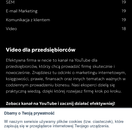
SEM
19
E-mail Marketing
19
Komunikacja z klientem
19
Video
18
Video dla przedsiębiorców
Efektywna firma w necie to kanał na YouTube dla
przedsiębiorców, którzy chcą prowadzić firmę skutecznie i
nowocześnie. Znajdziesz tu odcinki o marketingu internetowym,
księgowości, prawie, finansach oraz innych tematach ważnych w
codziennym prowadzeniu biznesu. Nasi eksperci dzielą się
praktyczną wiedzą, dzięki której rozwijasz firmę krok po kroku.
Zobacz kanał na YouTube i zacznij działać efektywniej!
Dbamy o Twoją prywatność
W naszym serwisie używamy plików cookies (tzw. ciasteczek), które
Przejdź do kanału YouTube
zapisują się w przeglądarce internetowej Twojego urządzenia.