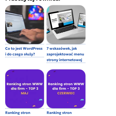
Co to jest WordPress
7 wskazówek, jak
i do czego służy?
zaprojektować menu
strony internetowej
Ranking stron
Ranking stron