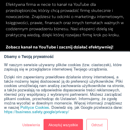
Efektywna firma w necie to kanał na YouTube dla
przedsiębiorców, którzy chcą prowadzić firmę skutecznie i
nowocześnie. Znajdziesz tu odcinki o marketingu internetowym,
księgowości, prawie, finansach oraz innych tematach ważnych w
codziennym prowadzeniu biznesu. Nasi eksperci dzielą się
praktyczną wiedzą, dzięki której rozwijasz firmę krok po kroku.
Zobacz kanał na YouTube i zacznij działać efektywniej!
Dbamy o Twoją prywatność
W naszym serwisie używamy plików cookies (tzw. ciasteczek), które
Przejdź do kanału YouTube
zapisują się w przeglądarce internetowej Twojego urządzenia.
Dzięki nim zapewniamy prawidłowe działanie strony internetowej, a
także możemy lepiej dostosować ją do preferencji użytkowników. Pliki
cookies umożliwiają nam analizę zachowania użytkowników na stronie,
a także pozwalają na odpowiednie dopasowanie treści reklamowych,
również przy współpracy z wybranymi partnerami. Możesz zarządzać
plikami cookies, przechodząc do Ustawień. Informujemy, że zgodę
można wycofać w dowolnym momencie. Więcej informacji znajdziesz
w naszej
Polityce Cookies
. Dowiedz się, jak Google przetwarza dane:
https://business.safety.google/privacy/
Ustawienia
Akceptuj wszystkie
Odrzuć
Copyright © 2024 WeNet