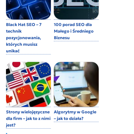
Black Hat SEO – 7
100 porad SEO dla
technik
Małego i Średniego
pozycjonowania,
Biznesu
których musisz
unikać
Strony wielojęzyczne
Algorytmy w Google
dla firm – jak to z nimi
– jak to działa?
jest?