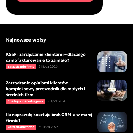
Najnowsze wpisy
KSeF i zarządzanie klientami – dlaczego
samofakturowanie to za mało?
31 lipca 2026
Zarządzanie firmą
Zarządzanie opiniami klientów –
kompleksowy przewodnik dla małych i
średnich firm
31 lipca 2026
Strategia marketingowa
Ile naprawdę kosztuje brak CRM-a w małej
firmie?
30 lipca 2026
Zarządzanie firmą