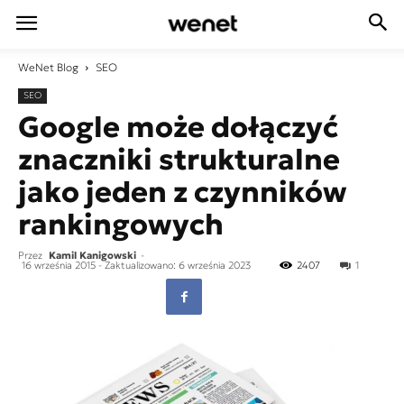
WeNet
Blog
SEO
SEO
Google może dołączyć
znaczniki strukturalne
jako jeden z czynników
rankingowych
Przez
Kamil Kanigowski
-
16 września 2015
- Zaktualizowano: 6 września 2023
2407
1