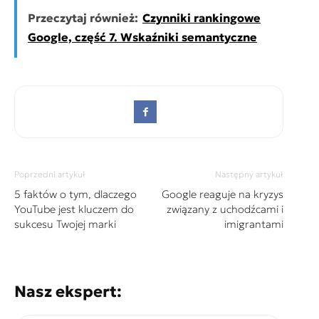
Przeczytaj również:
Czynniki rankingowe
Google, część 7. Wskaźniki semantyczne
Poprzedni artykuł
Następny artykuł
5 faktów o tym, dlaczego
Google reaguje na kryzys
YouTube jest kluczem do
związany z uchodźcami i
sukcesu Twojej marki
imigrantami
Nasz ekspert: