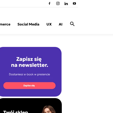
merce
Social Media
UX
AI