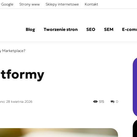
 Google
Strony www
Sklepy internetowe
Kontakt
Blog
Tworzenie stron
SEO
SEM
E-com
my Marketplace?
latformy
ano: 28 kwietnia 2026
515
0