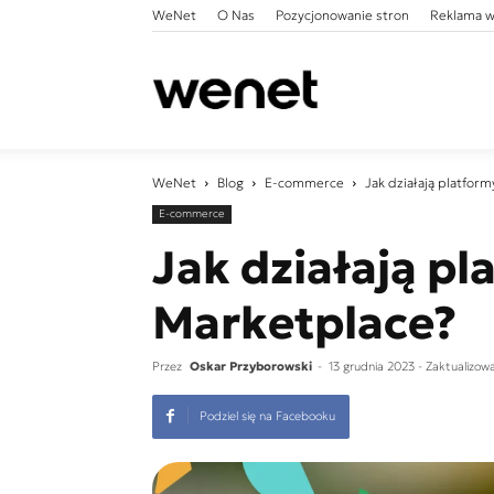
WeNet
O Nas
Pozycjonowanie stron
Reklama w
WeNet
WeNet
Blog
E-commerce
Jak działają platfor
E-commerce
Jak działają p
Marketplace?
Przez
Oskar Przyborowski
-
13 grudnia 2023
- Zaktualizow
Podziel się na Facebooku