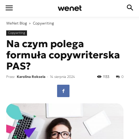
WeNet
Blog
Copywriting
Copywriting
Na czym polega
formuła copywriterska
PAS?
Przez
Karolina Roksela
-
14 sierpnia 2024
1133
0