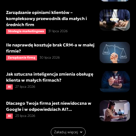
Zarządzanie opiniami klientów –
kompleksowy przewodnik dla małych i
średnich firm
31 lipca 2026
Strategia marketingowa
Ile naprawdę kosztuje brak CRM-a w małej
firmie?
30 lipca 2026
Zarządzanie firmą
Jak sztuczna inteligencja zmienia obsługę
klienta w małych firmach?
27 lipca 2026
AI
Dlaczego Twoja firma jest niewidoczna w
Google i w odpowiedziach AI?...
23 lipca 2026
AI
Załaduj więcej