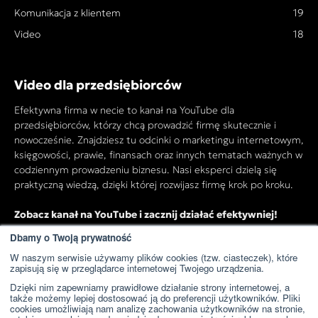
Komunikacja z klientem
19
Video
18
Video dla przedsiębiorców
Efektywna firma w necie to kanał na YouTube dla
przedsiębiorców, którzy chcą prowadzić firmę skutecznie i
nowocześnie. Znajdziesz tu odcinki o marketingu internetowym,
księgowości, prawie, finansach oraz innych tematach ważnych w
codziennym prowadzeniu biznesu. Nasi eksperci dzielą się
praktyczną wiedzą, dzięki której rozwijasz firmę krok po kroku.
Zobacz kanał na YouTube i zacznij działać efektywniej!
Dbamy o Twoją prywatność
W naszym serwisie używamy plików cookies (tzw. ciasteczek), które
Przejdź do kanału YouTube
zapisują się w przeglądarce internetowej Twojego urządzenia.
Dzięki nim zapewniamy prawidłowe działanie strony internetowej, a
także możemy lepiej dostosować ją do preferencji użytkowników. Pliki
cookies umożliwiają nam analizę zachowania użytkowników na stronie,