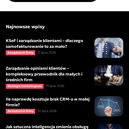
Najnowsze wpisy
KSeF i zarządzanie klientami – dlaczego
samofakturowanie to za mało?
31 lipca 2026
Zarządzanie firmą
Zarządzanie opiniami klientów –
kompleksowy przewodnik dla małych i
średnich firm
31 lipca 2026
Strategia marketingowa
Ile naprawdę kosztuje brak CRM-a w małej
firmie?
30 lipca 2026
Zarządzanie firmą
Jak sztuczna inteligencja zmienia obsługę