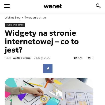
WeNet
Blog
Tworzenie stron
Tworzenie stron
Widgety na stronie
internetowej – co to
jest?
Przez
WeNet Group
-
7 lutego 2025
576
0