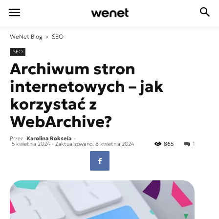
WeNet
Blog
SEO
SEO
Archiwum stron
internetowych – jak
korzystać z
WebArchive?
Przez
Karolina Roksela
-
5 kwietnia 2024
- Zaktualizowano: 8 kwietnia 2024
865
1