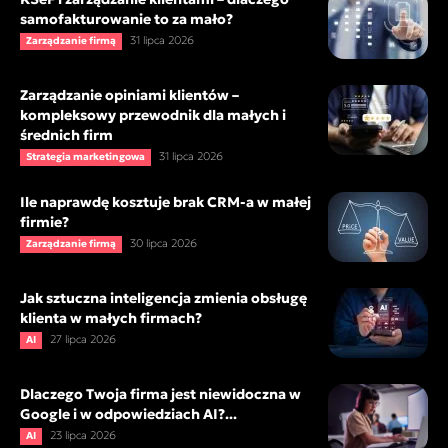
samofakturowanie to za mało?
31 lipca 2026
Zarządzanie firmą
Zarządzanie opiniami klientów –
kompleksowy przewodnik dla małych i
średnich firm
31 lipca 2026
Strategia marketingowa
Ile naprawdę kosztuje brak CRM-a w małej
firmie?
30 lipca 2026
Zarządzanie firmą
Jak sztuczna inteligencja zmienia obsługę
klienta w małych firmach?
27 lipca 2026
AI
Dlaczego Twoja firma jest niewidoczna w
Google i w odpowiedziach AI?...
23 lipca 2026
AI