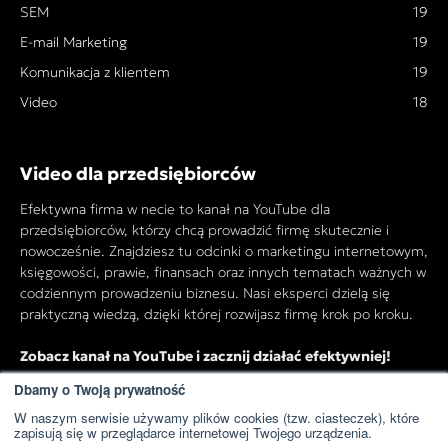
SEM
19
E-mail Marketing
19
Komunikacja z klientem
19
Video
18
Video dla przedsiębiorców
Efektywna firma w necie to kanał na YouTube dla
przedsiębiorców, którzy chcą prowadzić firmę skutecznie i
nowocześnie. Znajdziesz tu odcinki o marketingu internetowym,
księgowości, prawie, finansach oraz innych tematach ważnych w
codziennym prowadzeniu biznesu. Nasi eksperci dzielą się
praktyczną wiedzą, dzięki której rozwijasz firmę krok po kroku.
Zobacz kanał na YouTube i zacznij działać efektywniej!
Dbamy o Twoją prywatność
W naszym serwisie używamy plików cookies (tzw. ciasteczek), które
Przejdź do kanału YouTube
zapisują się w przeglądarce internetowej Twojego urządzenia.