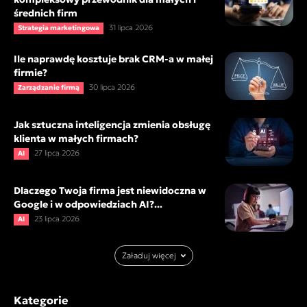
średnich firm
31 lipca 2026
Strategia marketingowa
Ile naprawdę kosztuje brak CRM-a w małej
firmie?
30 lipca 2026
Zarządzanie firmą
Jak sztuczna inteligencja zmienia obsługę
klienta w małych firmach?
27 lipca 2026
AI
Dlaczego Twoja firma jest niewidoczna w
Google i w odpowiedziach AI?...
23 lipca 2026
AI
Załaduj więcej
Kategorie