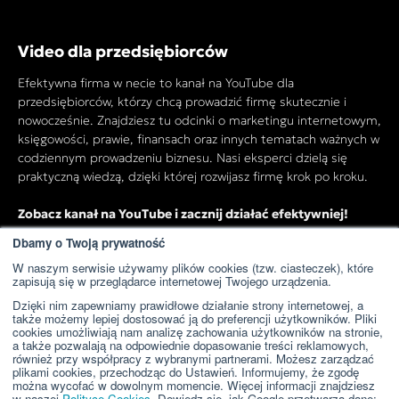
Video dla przedsiębiorców
Efektywna firma w necie to kanał na YouTube dla
przedsiębiorców, którzy chcą prowadzić firmę skutecznie i
nowocześnie. Znajdziesz tu odcinki o marketingu internetowym,
księgowości, prawie, finansach oraz innych tematach ważnych w
codziennym prowadzeniu biznesu. Nasi eksperci dzielą się
praktyczną wiedzą, dzięki której rozwijasz firmę krok po kroku.
Zobacz kanał na YouTube i zacznij działać efektywniej!
Dbamy o Twoją prywatność
W naszym serwisie używamy plików cookies (tzw. ciasteczek), które
Przejdź do kanału YouTube
zapisują się w przeglądarce internetowej Twojego urządzenia.
Dzięki nim zapewniamy prawidłowe działanie strony internetowej, a
także możemy lepiej dostosować ją do preferencji użytkowników. Pliki
cookies umożliwiają nam analizę zachowania użytkowników na stronie,
a także pozwalają na odpowiednie dopasowanie treści reklamowych,
również przy współpracy z wybranymi partnerami. Możesz zarządzać
plikami cookies, przechodząc do Ustawień. Informujemy, że zgodę
można wycofać w dowolnym momencie. Więcej informacji znajdziesz
w naszej
Polityce Cookies
. Dowiedz się, jak Google przetwarza dane: