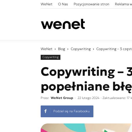
WeNet
O Nas
Pozycjonowanie stron
Reklama w
WeNet
WeNet
Blog
Copywriting
Copywriting – 3 częs
Copywriting
Copywriting – 
popełniane bł
Przez
WeNet Group
-
22 lutego 2024
- Zaktualizowano: 17 
Podziel się na Facebooku