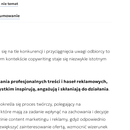
 nie temat
dsumowanie
ię na tle konkurencji i przyciągnięcia uwagi odbiorcy to
ym kontekście copywriting staje się niezwykle istotnym
sania profesjonalnych treści i haseł reklamowych,
ystkim inspirują, angażują i skłaniają do działania
.
reśla się proces twórczy, polegający na
tóre mają za zadanie wpłynąć na zachowania i decyzje
zinie content marketingu i reklamy, gdyż odpowiednio
zwiększyć zainteresowanie ofertą, wzmocnić wizerunek