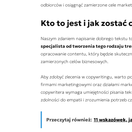
odbiorców i osiągnąć zamierzone cele marke
Kto to jest i jak zosta
Naszym zdaniem napisanie dobrego tekstu to s
specjalista od tworzenia tego rodzaju t
opracowanie contentu, który będzie skuteczn
zamierzonych celów biznesowych.
Aby zdobyć zlecenia w copywritingu, warto 
firmami marketingowymi oraz działami mark
copywritera wymaga umiejętności pisania tek
zdolności do empatii i zrozumienia potrzeb cz
Przeczytaj również:
11 wskazówek, j