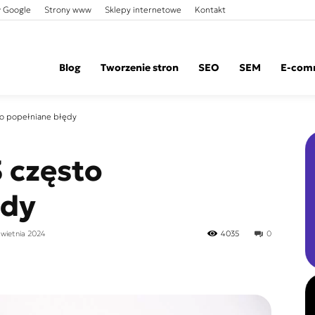
 Google
Strony www
Sklepy internetowe
Kontakt
Blog
Tworzenie stron
SEO
SEM
E-com
to popełniane błędy
3 często
ędy
kwietnia 2024
4035
0