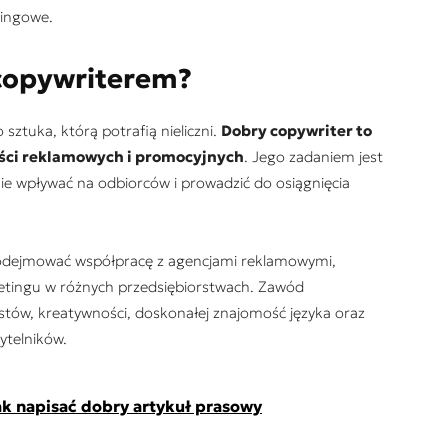
tingowe.
ć copywriterem?
ztuka, którą potrafią nieliczni.
Dobry copywriter to
reści reklamowych i promocyjnych
. Jego zadaniem jest
ie wpływać na odbiorców i prowadzić do osiągnięcia
podejmować współpracę z agencjami reklamowymi,
etingu w różnych przedsiębiorstwach. Zawód
stów, kreatywności, doskonałej znajomość języka oraz
ytelników.
ak napisać dobry artykuł prasowy