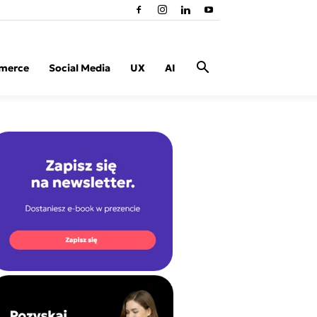
merce
Social Media
UX
AI