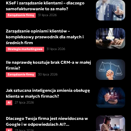
KSeF i zarządzanie klientami – dlaczego
samofakturowanie to za mało?
31 lipca 2026
Zarządzanie firmą
Zarządzanie opiniami klientów –
kompleksowy przewodnik dla małych i
średnich firm
31 lipca 2026
Strategia marketingowa
Ile naprawdę kosztuje brak CRM-a w małej
firmie?
30 lipca 2026
Zarządzanie firmą
Jak sztuczna inteligencja zmienia obsługę
klienta w małych firmach?
27 lipca 2026
AI
Dlaczego Twoja firma jest niewidoczna w
Google i w odpowiedziach AI?...
23 lipca 2026
AI