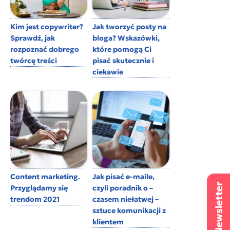
Kim jest copywriter?
Jak tworzyć posty na
Sprawdź, jak
bloga? Wskazówki,
rozpoznać dobrego
które pomogą Ci
twórcę treści
pisać skutecznie i
ciekawie
Content marketing.
Jak pisać e-maile,
Przyglądamy się
czyli poradnik o –
trendom 2021
czasem niełatwej –
sztuce komunikacji z
klientem