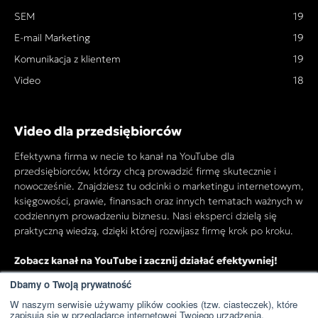
SEM
19
E-mail Marketing
19
Komunikacja z klientem
19
Video
18
Video dla przedsiębiorców
Efektywna firma w necie to kanał na YouTube dla
przedsiębiorców, którzy chcą prowadzić firmę skutecznie i
nowocześnie. Znajdziesz tu odcinki o marketingu internetowym,
księgowości, prawie, finansach oraz innych tematach ważnych w
codziennym prowadzeniu biznesu. Nasi eksperci dzielą się
praktyczną wiedzą, dzięki której rozwijasz firmę krok po kroku.
Zobacz kanał na YouTube i zacznij działać efektywniej!
Dbamy o Twoją prywatność
W naszym serwisie używamy plików cookies (tzw. ciasteczek), które
Przejdź do kanału YouTube
zapisują się w przeglądarce internetowej Twojego urządzenia.