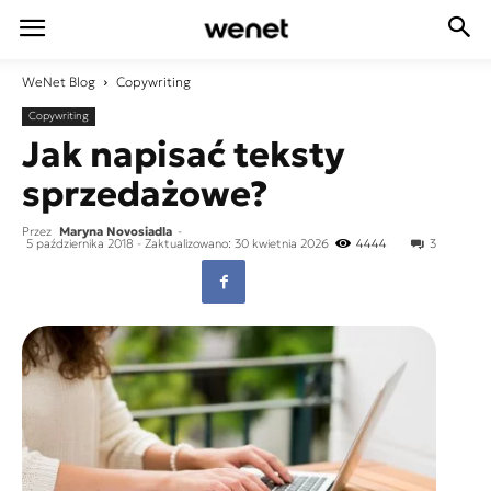
WeNet
Blog
Copywriting
Copywriting
Jak napisać teksty
sprzedażowe?
Przez
Maryna Novosiadla
-
5 października 2018
- Zaktualizowano: 30 kwietnia 2026
4444
3