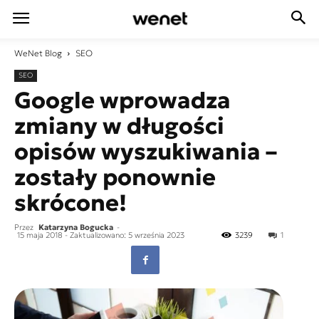
WeNet
Blog
SEO
SEO
Google wprowadza
zmiany w długości
opisów wyszukiwania –
zostały ponownie
skrócone!
Przez
Katarzyna Bogucka
-
15 maja 2018
- Zaktualizowano: 5 września 2023
3239
1