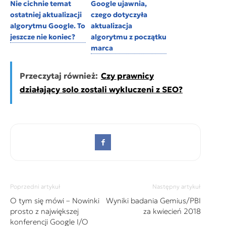
Nie cichnie temat
Google ujawnia,
ostatniej aktualizacji
czego dotyczyła
algorytmu Google. To
aktualizacja
jeszcze nie koniec?
algorytmu z początku
marca
Przeczytaj również:
Czy prawnicy
działający solo zostali wykluczeni z SEO?
Poprzedni artykuł
Następny artykuł
O tym się mówi – Nowinki
Wyniki badania Gemius/PBI
prosto z największej
za kwiecień 2018
konferencji Google I/O