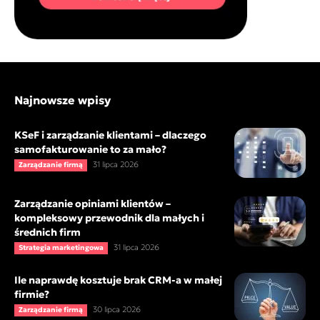
Najnowsze wpisy
KSeF i zarządzanie klientami – dlaczego
samofakturowanie to za mało?
31 lipca 2026
Zarządzanie firmą
Zarządzanie opiniami klientów –
kompleksowy przewodnik dla małych i
średnich firm
31 lipca 2026
Strategia marketingowa
Ile naprawdę kosztuje brak CRM-a w małej
firmie?
30 lipca 2026
Zarządzanie firmą