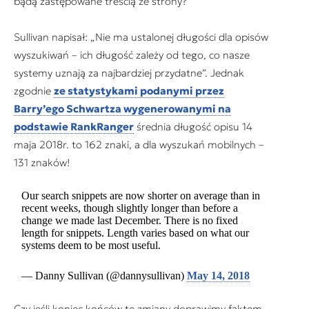
bądą zastępowane treścią ze strony?
Sullivan napisał: „Nie ma ustalonej długości dla opisów
wyszukiwań – ich długość zależy od tego, co nasze
systemy uznają za najbardziej przydatne”. Jednak
zgodnie
ze statystykami podanymi przez
Barry’ego Schwartza wygenerowanymi na
podstawie RankRanger
średnia długość opisu 14
maja 2018r. to 162 znaki, a dla wyszukań mobilnych –
131 znaków!
Our search snippets are now shorter on average than in
recent weeks, though slightly longer than before a
change we made last December. There is no fixed
length for snippets. Length varies based on what our
systems deem to be most useful.
— Danny Sullivan (@dannysullivan)
May 14, 2018
Czy jeśli koniec końców te zmiany doprawimy faktem,