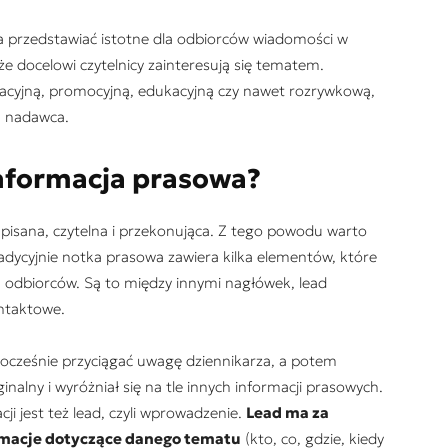
 przedstawiać istotne dla odbiorców wiadomości w
 że docelowi czytelnicy zainteresują się tematem.
macyjną, promocyjną, edukacyjną czy nawet rozrywkową,
bą nadawca.
nformacja prasowa?
apisana, czytelna i przekonująca. Z tego powodu warto
Tradycyjnie notka prasowa zawiera kilka elementów, które
ych odbiorców. Są to między innymi nagłówek, lead
ontaktowe.
dnocześnie przyciągać uwagę dziennikarza, a potem
inalny i wyróżniał się na tle innych informacji prasowych.
i jest też lead, czyli wprowadzenie.
Lead ma za
rmacje dotyczące danego tematu
(kto, co, gdzie, kiedy