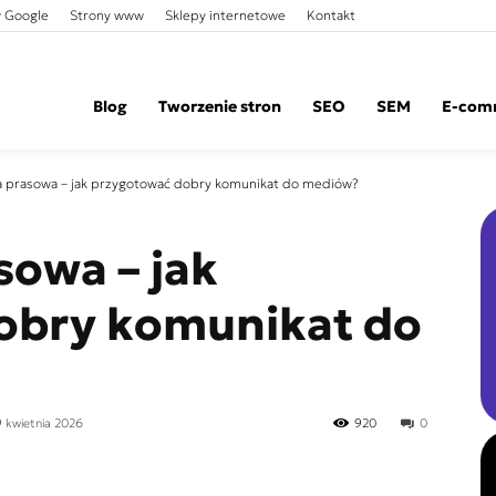
 Google
Strony www
Sklepy internetowe
Kontakt
Blog
Tworzenie stron
SEO
SEM
E-com
a prasowa – jak przygotować dobry komunikat do mediów?
sowa – jak
obry komunikat do
9 kwietnia 2026
920
0