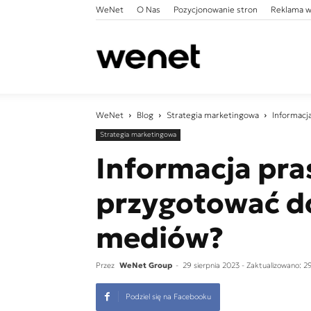
WeNet
O Nas
Pozycjonowanie stron
Reklama w
WeNet
WeNet
Blog
Strategia marketingowa
Informacj
Strategia marketingowa
Informacja pra
przygotować d
mediów?
Przez
WeNet Group
-
29 sierpnia 2023
- Zaktualizowano: 2
Podziel się na Facebooku