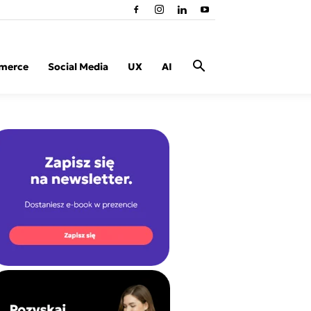
merce
Social Media
UX
AI