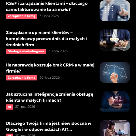
KSeF i zarządzanie klientami – dlaczego
samofakturowanie to za mało?
31 lipca 2026
Zarządzanie firmą
Zarządzanie opiniami klientów –
kompleksowy przewodnik dla małych i
średnich firm
31 lipca 2026
Strategia marketingowa
Ile naprawdę kosztuje brak CRM-a w małej
firmie?
30 lipca 2026
Zarządzanie firmą
Jak sztuczna inteligencja zmienia obsługę
klienta w małych firmach?
27 lipca 2026
AI
Dlaczego Twoja firma jest niewidoczna w
Google i w odpowiedziach AI?...
23 lipca 2026
AI