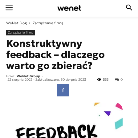
WeNet
Blog
Zarządzanie firmą
Zarządzanie firmą
Konstruktywny
feedback – dlaczego
warto go zbierać?
Przez
WeNet Group
-
22 sierpnia 2023
- Zaktualizowano: 30 sierpnia 2023
555
0