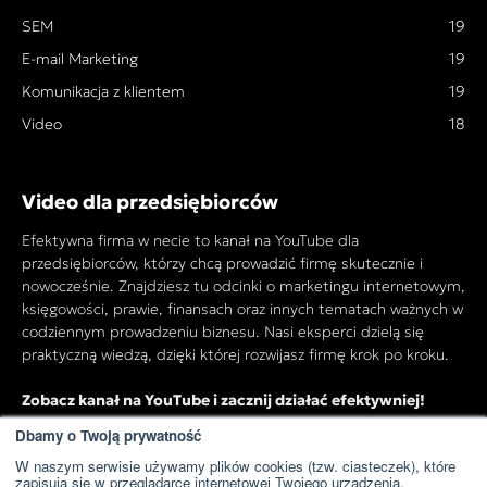
SEM
19
E-mail Marketing
19
Komunikacja z klientem
19
Video
18
Video dla przedsiębiorców
Efektywna firma w necie to kanał na YouTube dla
przedsiębiorców, którzy chcą prowadzić firmę skutecznie i
nowocześnie. Znajdziesz tu odcinki o marketingu internetowym,
księgowości, prawie, finansach oraz innych tematach ważnych w
codziennym prowadzeniu biznesu. Nasi eksperci dzielą się
praktyczną wiedzą, dzięki której rozwijasz firmę krok po kroku.
Zobacz kanał na YouTube i zacznij działać efektywniej!
Dbamy o Twoją prywatność
W naszym serwisie używamy plików cookies (tzw. ciasteczek), które
Przejdź do kanału YouTube
zapisują się w przeglądarce internetowej Twojego urządzenia.