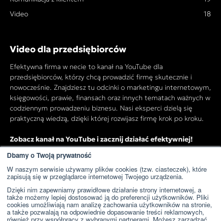
Video
18
Video dla przedsiębiorców
Efektywna firma w necie to kanał na YouTube dla
przedsiębiorców, którzy chcą prowadzić firmę skutecznie i
nowocześnie. Znajdziesz tu odcinki o marketingu internetowym,
księgowości, prawie, finansach oraz innych tematach ważnych w
codziennym prowadzeniu biznesu. Nasi eksperci dzielą się
praktyczną wiedzą, dzięki której rozwijasz firmę krok po kroku.
Zobacz kanał na YouTube i zacznij działać efektywniej!
Dbamy o Twoją prywatność
W naszym serwisie używamy plików cookies (tzw. ciasteczek), które
Przejdź do kanału YouTube
zapisują się w przeglądarce internetowej Twojego urządzenia.
Dzięki nim zapewniamy prawidłowe działanie strony internetowej, a
także możemy lepiej dostosować ją do preferencji użytkowników. Pliki
cookies umożliwiają nam analizę zachowania użytkowników na stronie,
a także pozwalają na odpowiednie dopasowanie treści reklamowych,
również przy współpracy z wybranymi partnerami. Możesz zarządzać