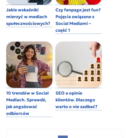
Jakie wskaźniki
Czy fanpage jest fun?
mierzyć w mediach
Pojęcia związane z
społecznościowych?
Social Mediami –
część 1
10 trendów w Social
SEO a opinie
Mediach. Sprawdź,
klientów. Dlaczego
jak angażować
warto o nie zadbać?
odbiorców