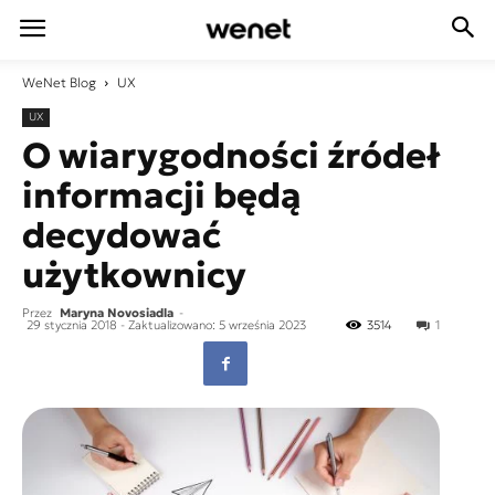
WeNet
Blog
UX
UX
O wiarygodności źródeł
informacji będą
decydować
użytkownicy
Przez
Maryna Novosiadla
-
29 stycznia 2018
- Zaktualizowano: 5 września 2023
3514
1