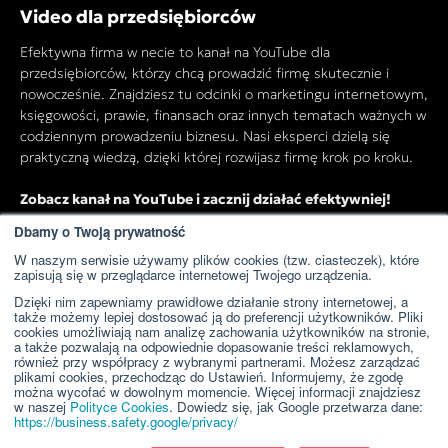
Video dla przedsiębiorców
Efektywna firma w necie to kanał na YouTube dla
przedsiębiorców, którzy chcą prowadzić firmę skutecznie i
nowocześnie. Znajdziesz tu odcinki o marketingu internetowym,
księgowości, prawie, finansach oraz innych tematach ważnych w
codziennym prowadzeniu biznesu. Nasi eksperci dzielą się
praktyczną wiedzą, dzięki której rozwijasz firmę krok po kroku.
Zobacz kanał na YouTube i zacznij działać efektywniej!
Dbamy o Twoją prywatność
W naszym serwisie używamy plików cookies (tzw. ciasteczek), które
Przejdź do kanału YouTube
zapisują się w przeglądarce internetowej Twojego urządzenia.
Dzięki nim zapewniamy prawidłowe działanie strony internetowej, a
także możemy lepiej dostosować ją do preferencji użytkowników. Pliki
cookies umożliwiają nam analizę zachowania użytkowników na stronie,
a także pozwalają na odpowiednie dopasowanie treści reklamowych,
również przy współpracy z wybranymi partnerami. Możesz zarządzać
plikami cookies, przechodząc do Ustawień. Informujemy, że zgodę
można wycofać w dowolnym momencie. Więcej informacji znajdziesz
w naszej
Polityce Cookies
. Dowiedz się, jak Google przetwarza dane:
https://business.safety.google/privacy/