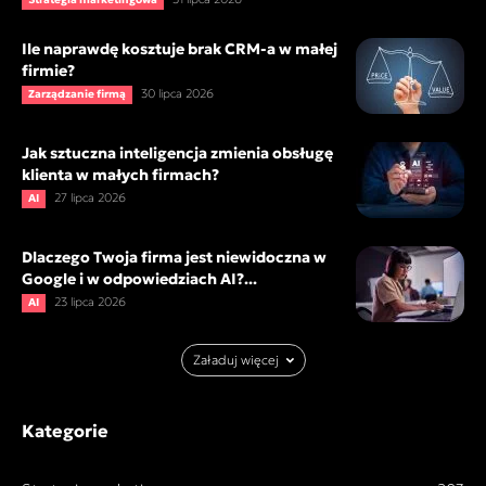
Ile naprawdę kosztuje brak CRM-a w małej
firmie?
30 lipca 2026
Zarządzanie firmą
Jak sztuczna inteligencja zmienia obsługę
klienta w małych firmach?
27 lipca 2026
AI
Dlaczego Twoja firma jest niewidoczna w
Google i w odpowiedziach AI?...
23 lipca 2026
AI
Załaduj więcej
Kategorie