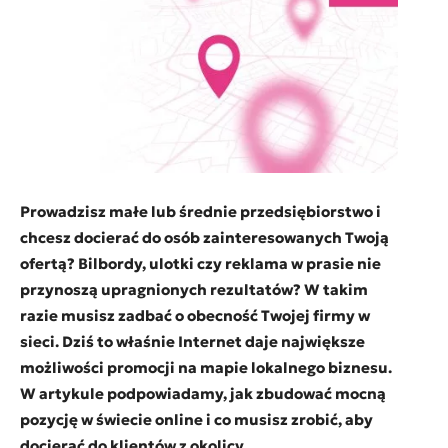
Prowadzisz małe lub średnie przedsiębiorstwo i
chcesz docierać do osób zainteresowanych Twoją
ofertą? Bilbordy, ulotki czy reklama w prasie nie
przynoszą upragnionych rezultatów? W takim
razie musisz zadbać o obecność Twojej firmy w
sieci. Dziś to właśnie Internet daje największe
możliwości promocji na mapie lokalnego biznesu.
W artykule podpowiadamy, jak zbudować mocną
pozycję w świecie online i co musisz zrobić, aby
docierać do klientów z okolicy.