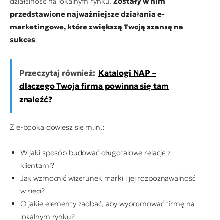
działalność na lokalnym rynku.
Zostały w nim
przedstawione najważniejsze działania e-
marketingowe, które zwiększą Twoją szansę na
sukces
.
Przeczytaj również:
Katalogi NAP –
dlaczego Twoja firma powinna się tam
znaleźć?
Z e-booka dowiesz się m.in.:
W jaki sposób budować długofalowe relacje z
klientami?
Jak wzmocnić wizerunek marki i jej rozpoznawalność
w sieci?
O jakie elementy zadbać, aby wypromować firmę na
lokalnym rynku?