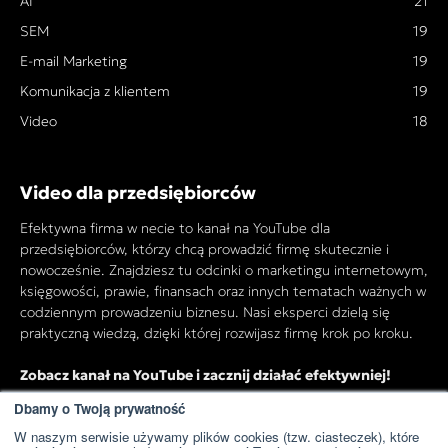
AI
21
SEM
19
E-mail Marketing
19
Komunikacja z klientem
19
Video
18
Video dla przedsiębiorców
Efektywna firma w necie to kanał na YouTube dla
przedsiębiorców, którzy chcą prowadzić firmę skutecznie i
nowocześnie. Znajdziesz tu odcinki o marketingu internetowym,
księgowości, prawie, finansach oraz innych tematach ważnych w
codziennym prowadzeniu biznesu. Nasi eksperci dzielą się
praktyczną wiedzą, dzięki której rozwijasz firmę krok po kroku.
Zobacz kanał na YouTube i zacznij działać efektywniej!
Dbamy o Twoją prywatność
W naszym serwisie używamy plików cookies (tzw. ciasteczek), które
Przejdź do kanału YouTube