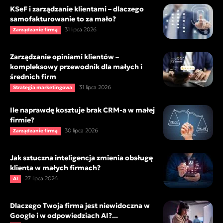
KSeF i zarządzanie klientami – dlaczego
samofakturowanie to za mało?
31 lipca 2026
Zarządzanie firmą
Zarządzanie opiniami klientów –
kompleksowy przewodnik dla małych i
średnich firm
31 lipca 2026
Strategia marketingowa
Ile naprawdę kosztuje brak CRM-a w małej
firmie?
30 lipca 2026
Zarządzanie firmą
Jak sztuczna inteligencja zmienia obsługę
klienta w małych firmach?
27 lipca 2026
AI
Dlaczego Twoja firma jest niewidoczna w
Google i w odpowiedziach AI?...