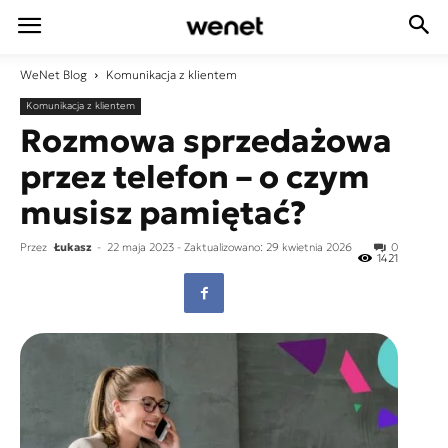
WeNet
Blog
Komunikacja z klientem
Komunikacja z klientem
Rozmowa sprzedażowa
przez telefon – o czym
musisz pamiętać?
Przez
Łukasz
-
22 maja 2023
- Zaktualizowano: 29 kwietnia 2026
0
1421