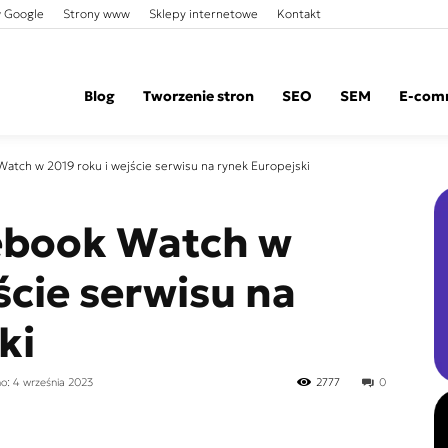
 Google
Strony www
Sklepy internetowe
Kontakt
Blog
Tworzenie stron
SEO
SEM
E-com
Watch w 2019 roku i wejście serwisu na rynek Europejski
cebook Watch w
ście serwisu na
ki
no: 4 września 2023
2777
0