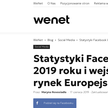
WeNet
O Nas
Pozycjonowanie stron
Reklama w
WeNet
WeNet
Blog
Social Media
Statystyki Facebook 
Social Media
Statystyki Fa
2019 roku i wej
rynek Europejs
Przez
Maryna Novosiadla
-
17 czerwca 2019
- Zaktualizowa
Podziel się na Facebooku