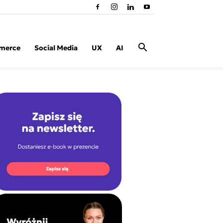
merce
Social Media
UX
AI