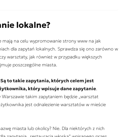
nie lokalne?
óre mają na celu wypromowanie strony www na jak
iach dla zapytań lokalnych. Sprawdza się ono zarówno w
 czy warsztaty, jak również w przypadku większych
ejmuje poszczególne miasta.
ą to takie zapytania, których celem jest
użytkownika, który wpisuje dane zapytanie
.
w Warszawie takim zapytaniem będzie „warsztat
tkownika jest odnalezienie warsztatów w mieście
azwę miasta lub okolicy? Nie. Dla niektórych z nich
dla zapytania „restauracja włoska” wpisanego przez