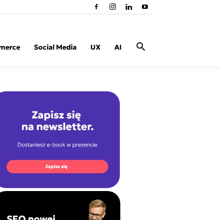
merce
Social Media
UX
AI