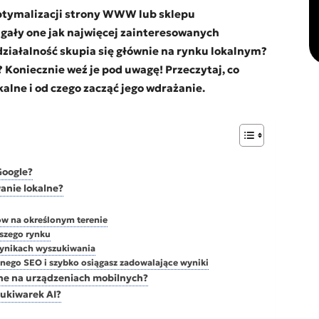
ptymalizacji strony WWW lub sklepu
ągały one jak najwięcej zainteresowanych
działalność skupia się głównie na rynku lokalnym?
 Koniecznie weź je pod uwagę! Przeczytaj, co
alne i od czego zacząć jego wdrażanie.
Google?
anie lokalne?
ów na określonym terenie
rszego rynku
wynikach wyszukiwania
jnego SEO i szybko osiągasz zadowalające wyniki
żne na urządzeniach mobilnych?
zukiwarek AI?