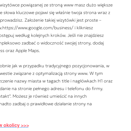
ęki wizytówce powiązanej ze stroną www masz dużo większe
e słowa kluczowe pojawi się właśnie twoja strona wraz z
rowadzisz. Założenie takiej wizytówki jest proste –
w.https://www.google.com/business/ i klikniesz
postępuj według kolejnych kroków. Jeśli nie znajdziesz
kompleksowo zadbać o widoczność swojej strony, dodaj
ess oraz Apple Maps.
bnie jak w przypadku tradycyjnego pozycjonowania, w
westie związane z optymalizacją strony www. W tym
zczenie nazwy miasta w tagach
title
i nagłówkach H1 oraz
danie na stronie pełnego adresu i telefonu do firmy.
takt”. Możesz je również umieścić na innych
nadto zadbaj o prawidłowe działanie strony na