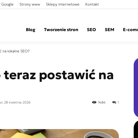
 Google
Strony www
Sklepy internetowe
Kontakt
Blog
Tworzenie stron
SEO
SEM
E-com
ć na lokalne SEO?
 teraz postawić na
no: 28 kwietnia 2026
1464
1