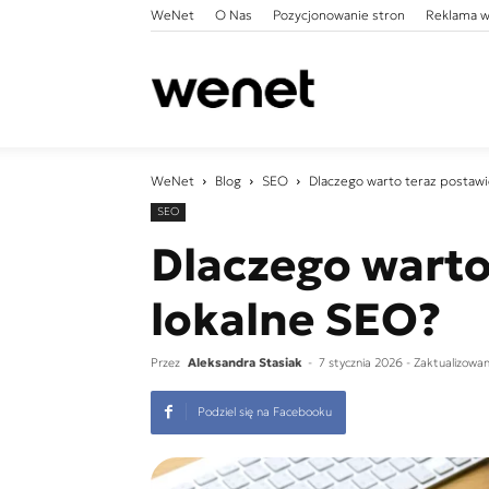
WeNet
O Nas
Pozycjonowanie stron
Reklama w
WeNet
WeNet
Blog
SEO
Dlaczego warto teraz postawi
SEO
Dlaczego warto
lokalne SEO?
Przez
Aleksandra Stasiak
-
7 stycznia 2026
- Zaktualizowa
Podziel się na Facebooku