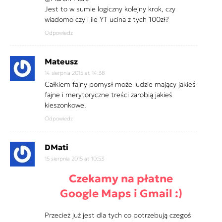
Jest to w sumie logiczny kolejny krok, czy
wiadomo czy i ile YT ucina z tych 100zł?
Odpowiedz
Mateusz
14 sierpnia 2015 at 14:38
Całkiem fajny pomysł może ludzie mający jakieś
fajne i merytoryczne treści zarobią jakieś
kieszonkowe.
Odpowiedz
DMati
15 sierpnia 2015 at 10:53
Czekamy na płatne
Google Maps i Gmail :)
Przecież już jest dla tych co potrzebują czegoś