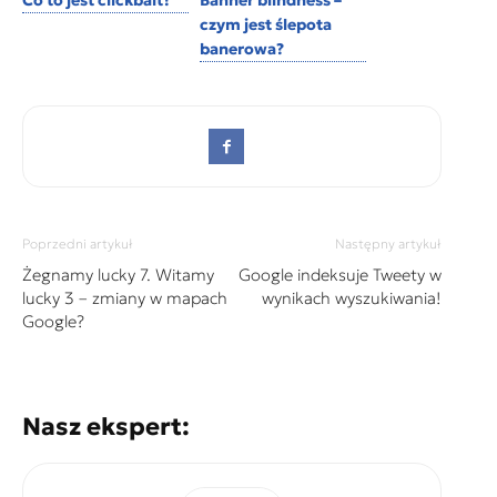
Co to jest clickbait?
Banner blindness –
czym jest ślepota
banerowa?
Poprzedni artykuł
Następny artykuł
Żegnamy lucky 7. Witamy
Google indeksuje Tweety w
lucky 3 – zmiany w mapach
wynikach wyszukiwania!
Google?
Nasz ekspert: