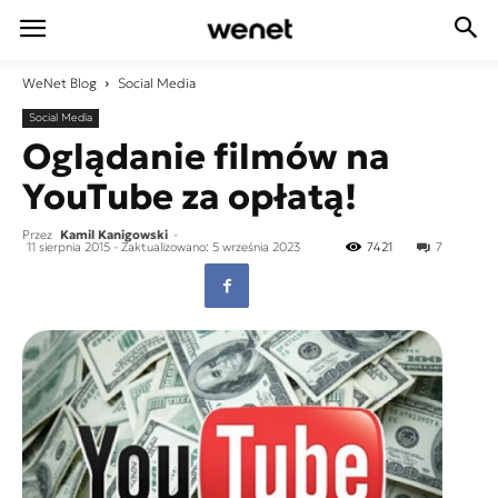
WeNet
Blog
Social Media
Social Media
Oglądanie filmów na
YouTube za opłatą!
Przez
Kamil Kanigowski
-
11 sierpnia 2015
- Zaktualizowano: 5 września 2023
7421
7