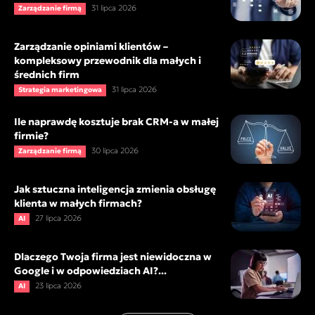
31 lipca 2026
Zarządzanie firmą
Zarządzanie opiniami klientów –
kompleksowy przewodnik dla małych i
średnich firm
31 lipca 2026
Strategia marketingowa
Ile naprawdę kosztuje brak CRM-a w małej
firmie?
30 lipca 2026
Zarządzanie firmą
Jak sztuczna inteligencja zmienia obsługę
klienta w małych firmach?
27 lipca 2026
AI
Dlaczego Twoja firma jest niewidoczna w
Google i w odpowiedziach AI?...
23 lipca 2026
AI