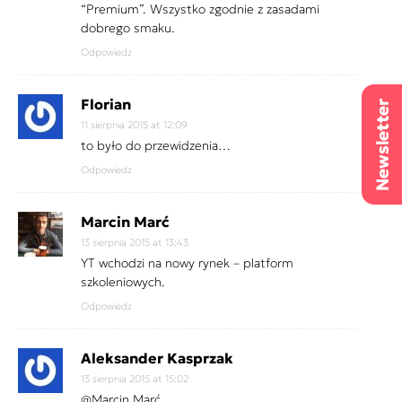
“Premium”. Wszystko zgodnie z zasadami
dobrego smaku.
Odpowiedz
Florian
11 sierpnia 2015 at 12:09
to było do przewidzenia…
Odpowiedz
Marcin Marć
13 sierpnia 2015 at 13:43
YT wchodzi na nowy rynek – platform
szkoleniowych.
Odpowiedz
Aleksander Kasprzak
13 sierpnia 2015 at 15:02
@Marcin Marć