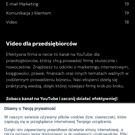
E-mail Marketing
19
Komunikacja z klientem
19
Video
18
Video dla przedsiębiorców
Efektywna firma w necie to kanał na YouTube dla
przedsiębiorców, którzy chcą prowadzić firmę skutecznie i
nowocześnie. Znajdziesz tu odcinki o marketingu internetowym,
księgowości, prawie, finansach oraz innych tematach ważnych w
codziennym prowadzeniu biznesu. Nasi eksperci dzielą się
praktyczną wiedzą, dzięki której rozwijasz firmę krok po kroku.
Zobacz kanał na YouTube i zacznij działać efektywniej!
Dbamy o Twoją prywatność
W naszym serwisie używamy plików cookies (tzw. ciasteczek), które
Przejdź do kanału YouTube
zapisują się w przeglądarce internetowej Twojego urządzenia.
Dzięki nim zapewniamy prawidłowe działanie strony internetowej, a
także możemy lepiej dostosować ją do preferencji użytkowników. Pliki