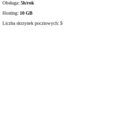
Obsługa:
5h/rok
O
Hosting:
10 GB
H
Liczba skrzynek pocztowych:
5
L
A
w
p
D
l
d