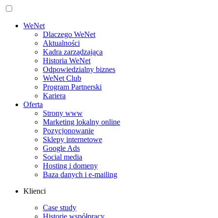
WeNet
Dlaczego WeNet
Aktualności
Kadra zarządzająca
Historia WeNet
Odpowiedzialny biznes
WeNet Club
Program Partnerski
Kariera
Oferta
Strony www
Marketing lokalny online
Pozycjonowanie
Sklepy internetowe
Google Ads
Social media
Hosting i domeny
Baza danych i e‑mailing
Klienci
Case study
Historie współpracy