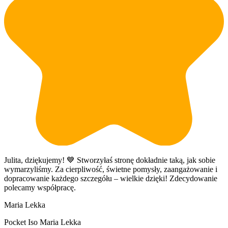
Julita, dziękujemy! 💙 Stworzyłaś stronę dokładnie taką, jak sobie
Z
wymarzyliśmy. Za cierpliwość, świetne pomysły, zaangażowanie i
k
dopracowanie każdego szczegółu – wielkie dzięki! Zdecydowanie
i
polecamy współpracę.
d
d
Maria Lekka
n
k
Pocket Iso Maria Lekka
i