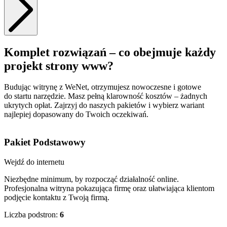
Komplet rozwiązań – co obejmuje każdy
projekt strony www?
Budując witrynę z WeNet, otrzymujesz nowoczesne i gotowe
do startu narzędzie. Masz pełną klarowność kosztów – żadnych
ukrytych opłat. Zajrzyj do naszych pakietów i wybierz wariant
najlepiej dopasowany do Twoich oczekiwań.
Pakiet
Podstawowy
Wejdź do internetu
W
Niezbędne minimum, by rozpocząć działalność online.
W
Profesjonalna witryna pokazująca firmę oraz ułatwiająca klientom
z
podjęcie kontaktu z Twoją firmą.
o
Liczba podstron:
6
L