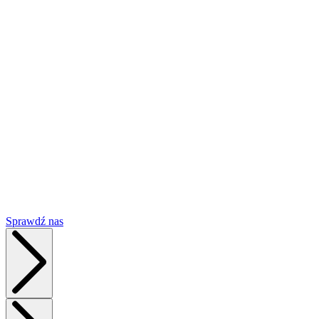
p
D
R
A
Sprawdź nas