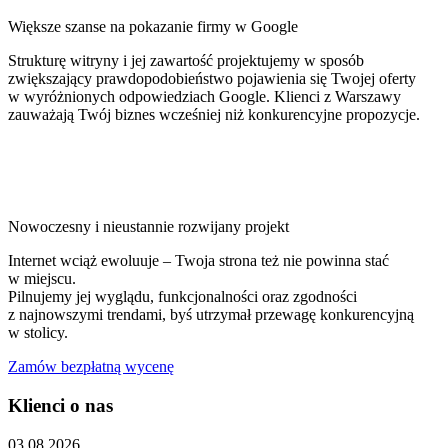
Większe szanse na pokazanie firmy w Google
Strukturę witryny i jej zawartość projektujemy w sposób
zwiększający prawdopodobieństwo pojawienia się Twojej oferty
w wyróżnionych odpowiedziach Google. Klienci z Warszawy
zauważają Twój biznes wcześniej niż konkurencyjne propozycje.
Nowoczesny i nieustannie rozwijany projekt
Internet wciąż ewoluuje – Twoja strona też nie powinna stać
w miejscu.
Pilnujemy jej wyglądu, funkcjonalności oraz zgodności
z najnowszymi trendami, byś utrzymał przewagę konkurencyjną
w stolicy.
Zamów bezpłatną wycenę
Klienci o nas
03.08.2026
3